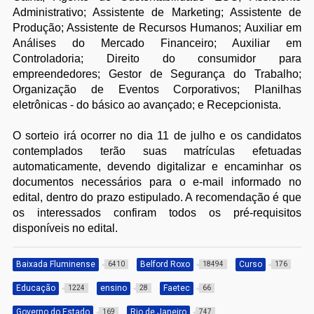
Administrativo; Assistente de Marketing; Assistente de
Produção; Assistente de Recursos Humanos; Auxiliar em
Análises do Mercado Financeiro; Auxiliar em
Controladoria; Direito do consumidor para
empreendedores; Gestor de Segurança do Trabalho;
Organização de Eventos Corporativos; Planilhas
eletrônicas - do básico ao avançado; e Recepcionista.
O sorteio irá ocorrer no dia 11 de julho e os candidatos
contemplados terão suas matrículas efetuadas
automaticamente, devendo digitalizar e encaminhar os
documentos necessários para o e-mail informado no
edital, dentro do prazo estipulado. A recomendação é que
os interessados confiram todos os pré-requisitos
disponíveis no edital.
Baixada Fluminense
Belford Roxo
Curso
6410
18494
176
Educação
ensino
Faetec
1224
28
66
Governo do Estado
Rio de Janeiro
169
747