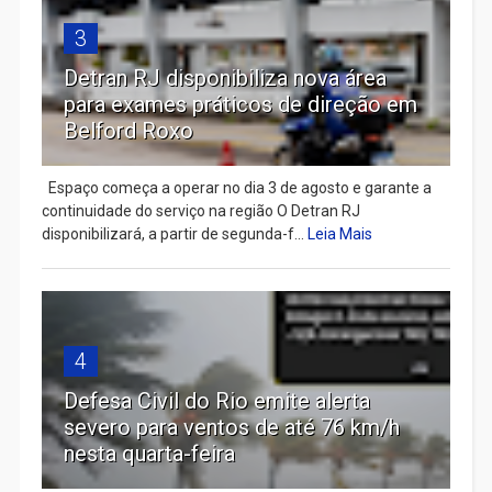
3
Detran RJ disponibiliza nova área
para exames práticos de direção em
Belford Roxo
Espaço começa a operar no dia 3 de agosto e garante a
continuidade do serviço na região O Detran RJ
disponibilizará, a partir de segunda-f...
Leia Mais
4
Defesa Civil do Rio emite alerta
severo para ventos de até 76 km/h
nesta quarta-feira