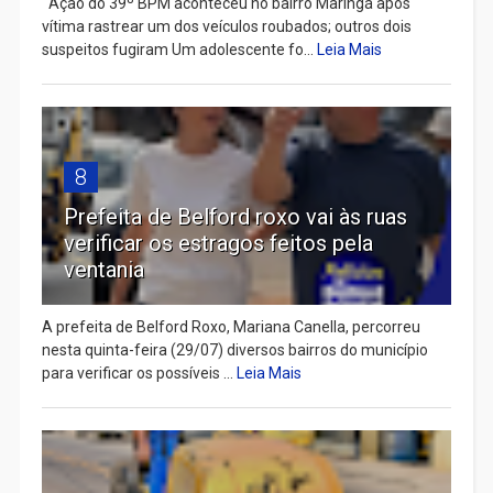
Ação do 39º BPM aconteceu no bairro Maringá após
vítima rastrear um dos veículos roubados; outros dois
suspeitos fugiram Um adolescente fo...
Leia Mais
8
Prefeita de Belford roxo vai às ruas
verificar os estragos feitos pela
ventania
A prefeita de Belford Roxo, Mariana Canella, percorreu
nesta quinta-feira (29/07) diversos bairros do município
para verificar os possíveis ...
Leia Mais