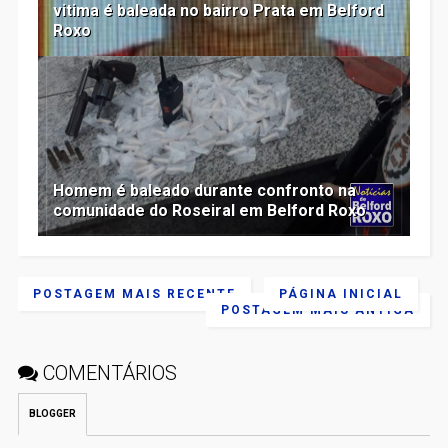
vitima é baleada no bairro Prata em Belford
Roxo
Homem é baleado durante confronto na
comunidade do Roseiral em Belford Roxo
POSTAGEM MAIS RECENTE
PÁGINA INICIAL
POSTAGEM MAIS ANTIGA
COMENTÁRIOS
BLOGGER