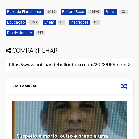
Baixada Fluminense
Belford Roxo
Brasil
6410
18496
621
Educação
Enem
inscrições
1224
41
87
Rio de Janeiro
747
COMPARTILHAR:
LEIA TAMBÉM
Suspeito é morto, outro é preso e uma