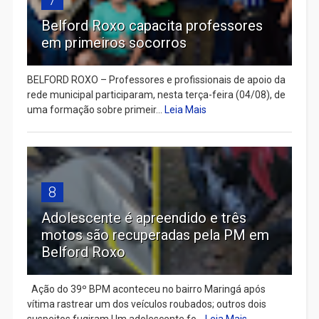
Belford Roxo capacita professores
em primeiros socorros
BELFORD ROXO – Professores e profissionais de apoio da
rede municipal participaram, nesta terça-feira (04/08), de
uma formação sobre primeir...
Leia Mais
8
Adolescente é apreendido e três
motos são recuperadas pela PM em
Belford Roxo
Ação do 39º BPM aconteceu no bairro Maringá após
vítima rastrear um dos veículos roubados; outros dois
suspeitos fugiram Um adolescente fo...
Leia Mais