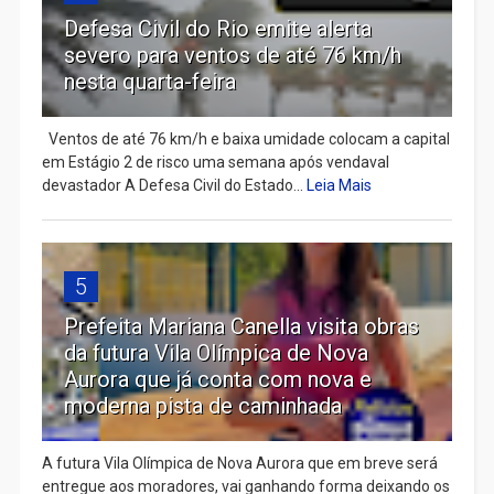
Defesa Civil do Rio emite alerta
severo para ventos de até 76 km/h
nesta quarta-feira
Ventos de até 76 km/h e baixa umidade colocam a capital
em Estágio 2 de risco uma semana após vendaval
devastador A Defesa Civil do Estado...
Leia Mais
5
Prefeita Mariana Canella visita obras
da futura Vila Olímpica de Nova
Aurora que já conta com nova e
moderna pista de caminhada
A futura Vila Olímpica de Nova Aurora que em breve será
entregue aos moradores, vai ganhando forma deixando os