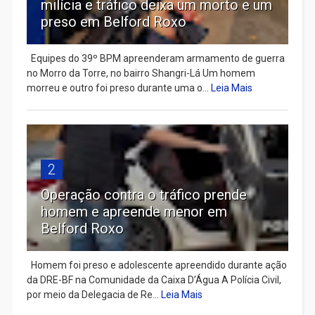
milícia e tráfico deixa um morto e um
preso em Belford Roxo
Equipes do 39º BPM apreenderam armamento de guerra
no Morro da Torre, no bairro Shangri-Lá Um homem
morreu e outro foi preso durante uma o...
Leia Mais
2
Operação contra o tráfico prende
homem e apreende menor em
Belford Roxo
Homem foi preso e adolescente apreendido durante ação
da DRE-BF na Comunidade da Caixa D’Água A Polícia Civil,
por meio da Delegacia de Re...
Leia Mais