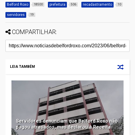
Belford Roxo
prefeitura
recadastramento
18500
506
10
servidores
19
COMPARTILHAR:
LEIA TAMBÉM
Servidores denunciam que Belford Roxo não
pagou atrasados, mas declarou à Receita