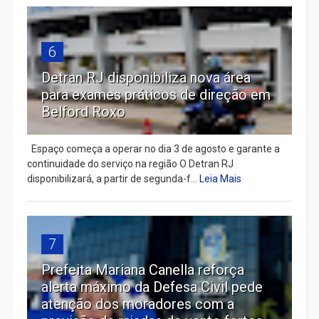
6
Detran RJ disponibiliza nova área
para exames práticos de direção em
Belford Roxo
Espaço começa a operar no dia 3 de agosto e garante a
continuidade do serviço na região O Detran RJ
disponibilizará, a partir de segunda-f...
Leia Mais
7
Prefeita Mariana Canella reforça
alerta máximo da Defesa Civil pede
atenção dos moradores com a