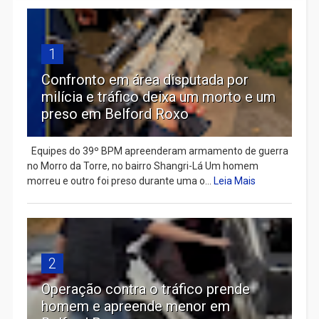
1
Confronto em área disputada por
milícia e tráfico deixa um morto e um
preso em Belford Roxo
Equipes do 39º BPM apreenderam armamento de guerra
no Morro da Torre, no bairro Shangri-Lá Um homem
morreu e outro foi preso durante uma o...
Leia Mais
2
Operação contra o tráfico prende
homem e apreende menor em