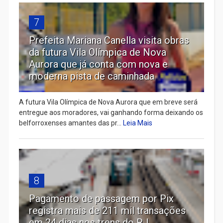
7
Prefeita Mariana Canella visita obras
da futura Vila Olímpica de Nova
Aurora que já conta com nova e
moderna pista de caminhada
A futura Vila Olímpica de Nova Aurora que em breve será
entregue aos moradores, vai ganhando forma deixando os
belforroxenses amantes das pr...
Leia Mais
8
Pagamento de passagem por Pix
registra mais de 211 mil transações
em 24 dias nos trens do RJ