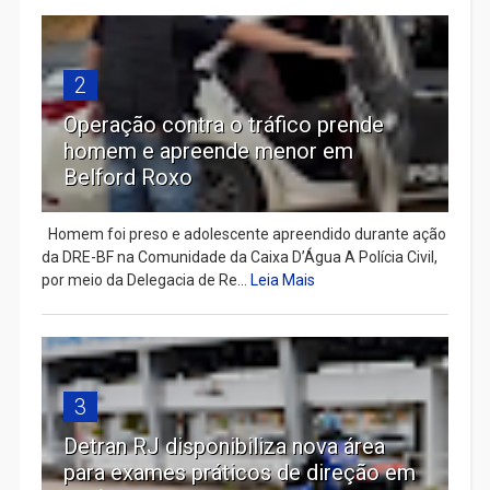
2
Operação contra o tráfico prende
homem e apreende menor em
Belford Roxo
Homem foi preso e adolescente apreendido durante ação
da DRE-BF na Comunidade da Caixa D’Água A Polícia Civil,
por meio da Delegacia de Re...
Leia Mais
3
Detran RJ disponibiliza nova área
para exames práticos de direção em