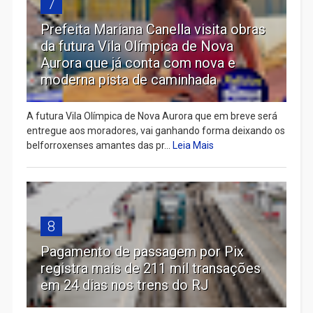
7
Prefeita Mariana Canella visita obras
da futura Vila Olímpica de Nova
Aurora que já conta com nova e
moderna pista de caminhada
A futura Vila Olímpica de Nova Aurora que em breve será
entregue aos moradores, vai ganhando forma deixando os
belforroxenses amantes das pr...
Leia Mais
8
Pagamento de passagem por Pix
registra mais de 211 mil transações
em 24 dias nos trens do RJ