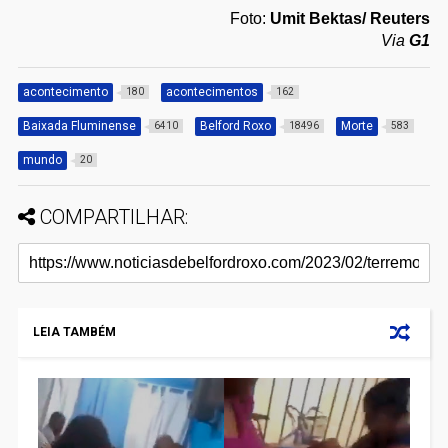
Foto:
Umit Bektas/ Reuters
Via
G1
acontecimento
acontecimentos
180
162
Baixada Fluminense
Belford Roxo
Morte
6410
18496
583
mundo
20
COMPARTILHAR:
LEIA TAMBÉM