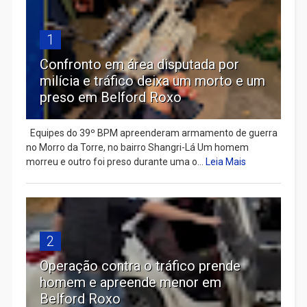
1
Confronto em área disputada por
milícia e tráfico deixa um morto e um
preso em Belford Roxo
Equipes do 39º BPM apreenderam armamento de guerra
no Morro da Torre, no bairro Shangri-Lá Um homem
morreu e outro foi preso durante uma o...
Leia Mais
2
Operação contra o tráfico prende
homem e apreende menor em
Belford Roxo