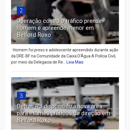
2
Operação contra o tráfico prende
homem e apreende menor em
Belford Roxo
Homem foi preso e adolescente apreendido durante ação
da DRE-BF na Comunidade da Caixa D’Água A Polícia Civil,
por meio da Delegacia de Re...
Leia Mais
3
Detran RJ disponibiliza nova área
para exames práticos de direção em
Belford Roxo