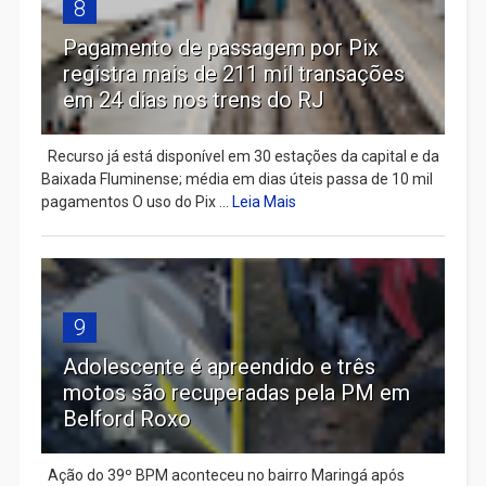
8
Pagamento de passagem por Pix
registra mais de 211 mil transações
em 24 dias nos trens do RJ
Recurso já está disponível em 30 estações da capital e da
Baixada Fluminense; média em dias úteis passa de 10 mil
pagamentos O uso do Pix ...
Leia Mais
9
Adolescente é apreendido e três
motos são recuperadas pela PM em
Belford Roxo
Ação do 39º BPM aconteceu no bairro Maringá após