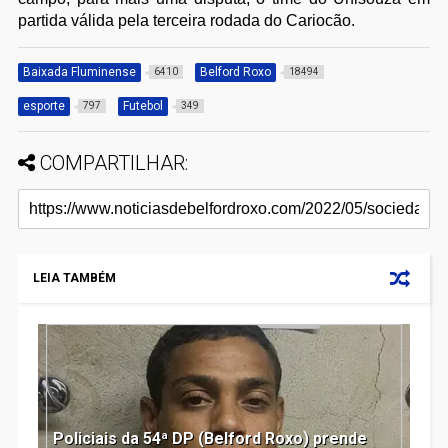
partida válida pela terceira rodada do Cariocão.
Baixada Fluminense
Belford Roxo
6410
18494
esporte
Futebol
797
349
COMPARTILHAR:
LEIA TAMBÉM
Policiais da 54ª DP (Belford Roxo) prende