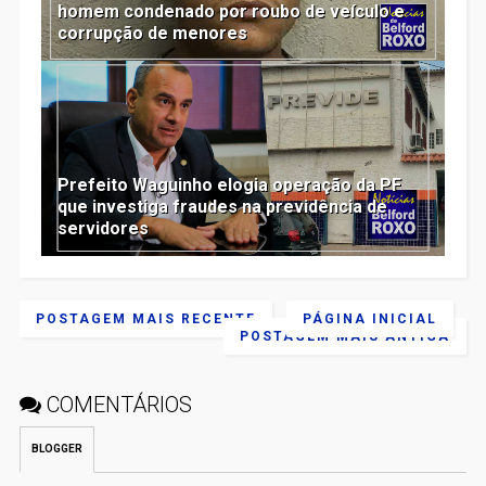
homem condenado por roubo de veículo e
corrupção de menores
Prefeito Waguinho elogia operação da PF
que investiga fraudes na previdência de
servidores
POSTAGEM MAIS RECENTE
PÁGINA INICIAL
POSTAGEM MAIS ANTIGA
COMENTÁRIOS
BLOGGER