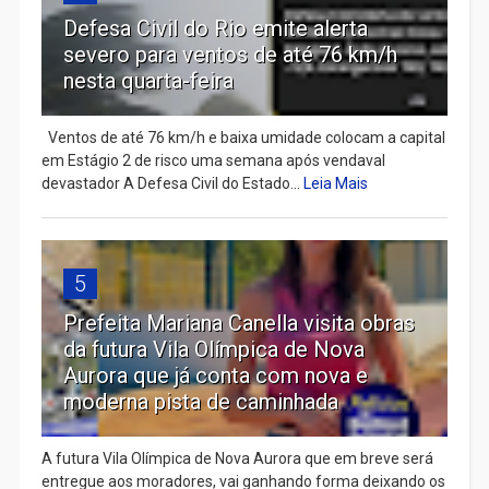
Defesa Civil do Rio emite alerta
severo para ventos de até 76 km/h
nesta quarta-feira
Ventos de até 76 km/h e baixa umidade colocam a capital
em Estágio 2 de risco uma semana após vendaval
devastador A Defesa Civil do Estado...
Leia Mais
5
Prefeita Mariana Canella visita obras
da futura Vila Olímpica de Nova
Aurora que já conta com nova e
moderna pista de caminhada
A futura Vila Olímpica de Nova Aurora que em breve será
entregue aos moradores, vai ganhando forma deixando os