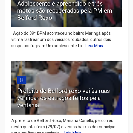
Adolescente é apreendido e três
motos são recuperadas pela PM em
Belford Roxo
Ação do 39º BPM aconteceu no bairro Maringá após
vítima rastrear um dos veículos roubados; outros dois
suspeitos fugiram Um adolescente fo...
Leia Mais
8
Prefeita de Belford roxo vai às ruas
verificar os estragos feitos pela
ventania
A prefeita de Belford Roxo, Mariana Canella, percorreu
nesta quinta-feira (29/07) diversos bairros do município
para verificar os possíveis ...
Leia Mais