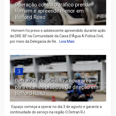
Operação contra o tráfico prende
homem e apreende menor em
Belford Roxo
Homem foi preso e adolescente apreendido durante ação
da DRE-BF na Comunidade da Caixa D’Água A Polícia Civil,
por meio da Delegacia de Re...
Leia Mais
3
Detran RJ disponibiliza nova área
para exames práticos de direção em
Belford Roxo
Espaço começa a operar no dia 3 de agosto e garante a
continuidade do serviço na região O Detran RJ