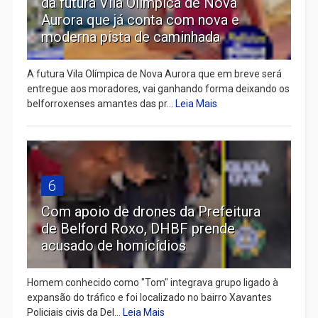
da futura Vila Olímpica de Nova
Aurora que já conta com nova e
moderna pista de caminhada
A futura Vila Olímpica de Nova Aurora que em breve será
entregue aos moradores, vai ganhando forma deixando os
belforroxenses amantes das pr...
Leia Mais
6
Com apoio de drones da Prefeitura
de Belford Roxo, DHBF prende
acusado de homicídios
Homem conhecido como "Tom" integrava grupo ligado à
expansão do tráfico e foi localizado no bairro Xavantes
Policiais civis da Del...
Leia Mais