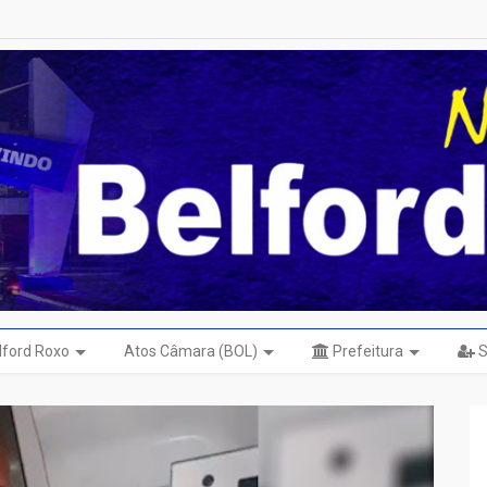
elford Roxo
Atos Câmara (BOL)
Prefeitura
S