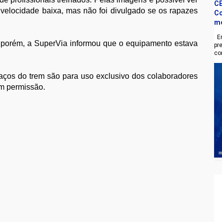
CE
elocidade baixa, mas não foi divulgado se os rapazes
Co
m
En
, porém, a SuperVia informou que o equipamento estava
pr
co
aços do trem são para uso exclusivo dos colaboradores
em permissão.