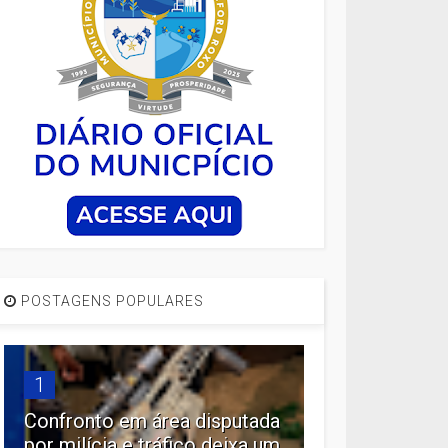
POSTAGENS POPULARES
1
Confronto em área disputada
por milícia e tráfico deixa um