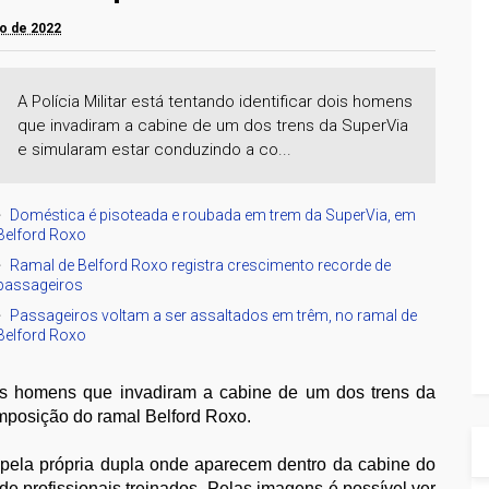
io de 2022
A Polícia Militar está tentando identificar dois homens
que invadiram a cabine de um dos trens da SuperVia
e simularam estar conduzindo a co...
Doméstica é pisoteada e roubada em trem da SuperVia, em
Belford Roxo
Ramal de Belford Roxo registra crescimento recorde de
passageiros
Passageiros voltam a ser assaltados em trêm, no ramal de
Belford Roxo
 dois homens que invadiram a cabine de um dos trens da
mposição do ramal Belford Roxo.
pela própria dupla onde aparecem dentro da cabine do
e profissionais treinados. Pelas imagens é possível ver