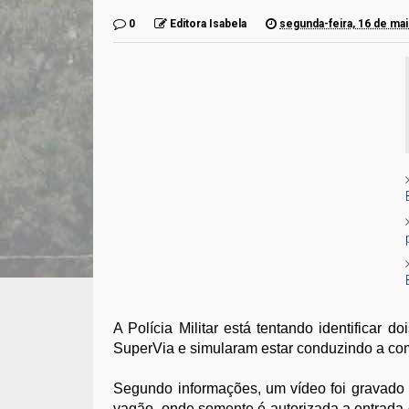
0
Editora Isabela
segunda-feira, 16 de ma
A Polícia Militar está tentando identificar
SuperVia e simularam estar conduzindo a co
Segundo informações, um vídeo foi gravado 
vagão, onde somente é autorizada a entrada d