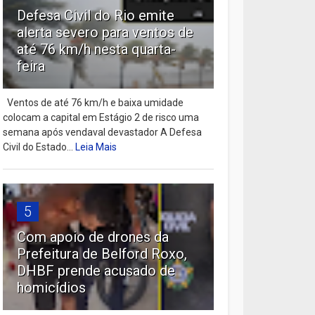
Defesa Civil do Rio emite
alerta severo para ventos de
até 76 km/h nesta quarta-
feira
Ventos de até 76 km/h e baixa umidade
colocam a capital em Estágio 2 de risco uma
semana após vendaval devastador A Defesa
Civil do Estado...
Leia Mais
5
Com apoio de drones da
Prefeitura de Belford Roxo,
DHBF prende acusado de
homicídios