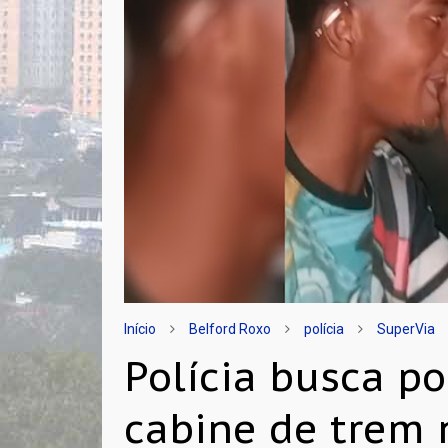
Início
Belford Roxo
polícia
SuperVia
Polícia busca p
cabine de trem 