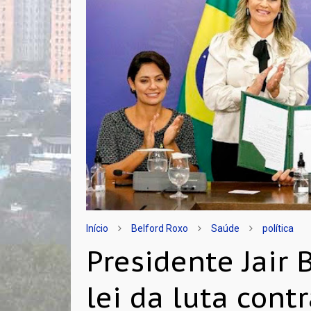
Início
Belford Roxo
Saúde
política
Presidente Jair
lei da luta cont