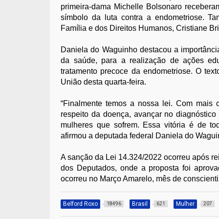
primeira-dama Michelle Bolsonaro receber
símbolo da luta contra a endometriose. Ta
Família e dos Direitos Humanos, Cristiane Br
Daniela do Waguinho destacou a importância
da saúde, para a realização de ações edu
tratamento precoce da endometriose. O texto
União desta quarta-feira.
“Finalmente temos a nossa lei. Com mais 
respeito da doença, avançar no diagnóstico
mulheres que sofrem. Essa vitória é de to
afirmou a deputada federal Daniela do Wagui
A sanção da Lei 14.324/2022 ocorreu após r
dos Deputados, onde a proposta foi aprov
ocorreu no Março Amarelo, mês de conscient
Belford Roxo
Brasil
Mulher
18496
621
207