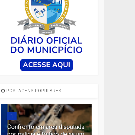
POSTAGENS POPULARES
1
Confronto em área disputada
por milícia e tráfico deixa um