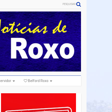
PESQUISAR
ervidor
Belford Roxo