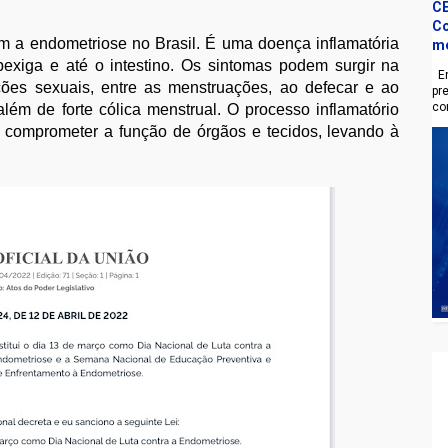
CE
Co
 a endometriose no Brasil. É uma doença inflamatória
m
 bexiga e até o intestino. Os sintomas podem surgir na
En
ções sexuais, entre as menstruações, ao defecar e ao
pr
co
além de forte cólica menstrual. O processo inflamatório
 comprometer a função de órgãos e tecidos, levando à