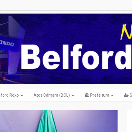
elford Roxo
Atos Câmara (BOL)
Prefeitura
S