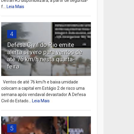
Detran RJ disponibilizará, a partir de segunda-
f...
Leia Mais
4
Defesa Civil do Rio emite
alerta severo para ventos de
até 76 km/h nesta quarta-
feira
Ventos de até 76 km/h e baixa umidade
colocam a capital em Estágio 2 de risco uma
semana após vendaval devastador A Defesa
Civil do Estado...
Leia Mais
5