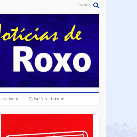
PESQUISAR
ervidor
Belford Roxo