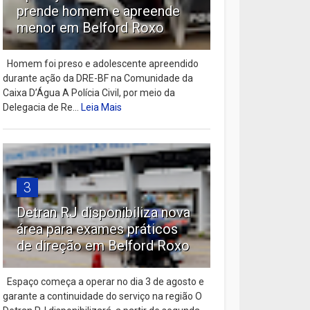
prende homem e apreende
menor em Belford Roxo
Homem foi preso e adolescente apreendido
durante ação da DRE-BF na Comunidade da
Caixa D’Água A Polícia Civil, por meio da
Delegacia de Re...
Leia Mais
3
Detran RJ disponibiliza nova
área para exames práticos
de direção em Belford Roxo
Espaço começa a operar no dia 3 de agosto e
garante a continuidade do serviço na região O