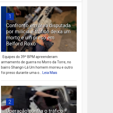
1
Confronto em área disputada
por milícia e tráfico deixa um
morto e um preso em
Belford Roxo
Equipes do 39º BPM apreenderam
armamento de guerra no Morro da Torre, no
bairro Shangri-Lá Um homem morreu e outro
foi preso durante uma o...
Leia Mais
2
Operação contra o tráfico