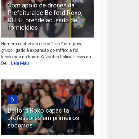
Com apoio de drones da
Prefeitura de Belford Roxo,
DHBF prende acusado de
homicídios
Homem conhecido como "Tom" integrava
grupo ligado à expansão do tráfico e foi
localizado no bairro Xavantes Policiais civis da
Del...
Leia Mais
6
Belford Roxo capacita
professores em primeiros
socorros