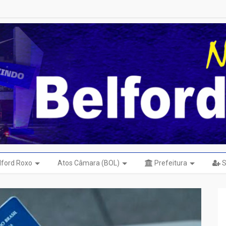
elford Roxo
Atos Câmara (BOL)
Prefeitura
S