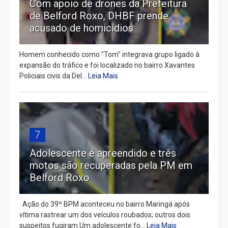
Com apoio de drones da Prefeitura
de Belford Roxo, DHBF prende
acusado de homicídios
Homem conhecido como "Tom" integrava grupo ligado à
expansão do tráfico e foi localizado no bairro Xavantes
Policiais civis da Del...
Leia Mais
7
Adolescente é apreendido e três
motos são recuperadas pela PM em
Belford Roxo
Ação do 39º BPM aconteceu no bairro Maringá após
vítima rastrear um dos veículos roubados; outros dois
suspeitos fugiram Um adolescente fo...
Leia Mais