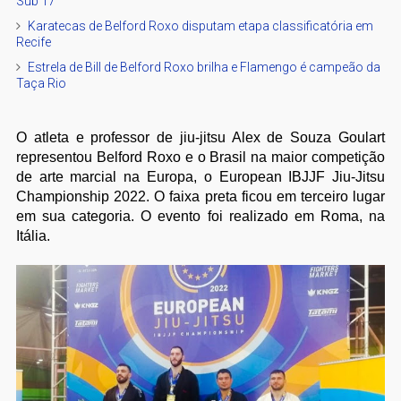
Sub 17
Karatecas de Belford Roxo disputam etapa classificatória em
Recife
Estrela de Bill de Belford Roxo brilha e Flamengo é campeão da
Taça Rio
O atleta e professor de jiu-jitsu Alex de Souza Goulart
representou Belford Roxo e o Brasil na maior competição
de arte marcial na Europa, o European IBJJF Jiu-Jitsu
Championship 2022. O faixa preta ficou em terceiro lugar
em sua categoria. O evento foi realizado em Roma, na
Itália.