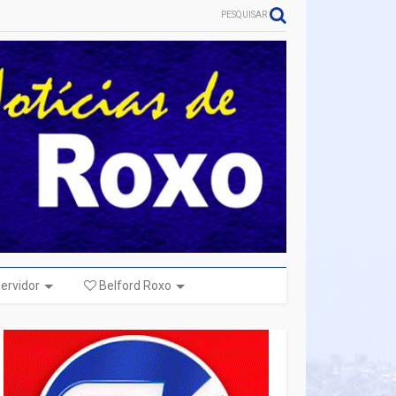
PESQUISAR
ervidor
Belford Roxo