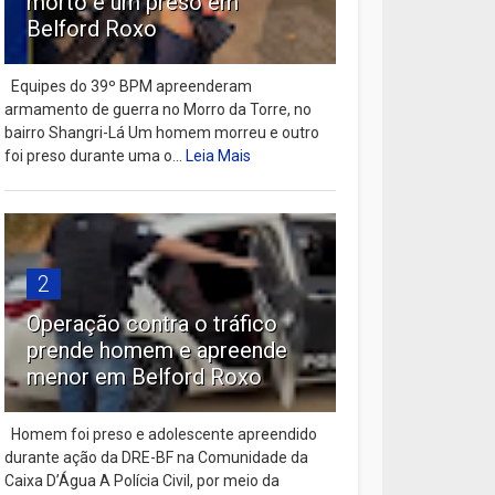
morto e um preso em
Belford Roxo
Equipes do 39º BPM apreenderam
armamento de guerra no Morro da Torre, no
bairro Shangri-Lá Um homem morreu e outro
foi preso durante uma o...
Leia Mais
2
Operação contra o tráfico
prende homem e apreende
menor em Belford Roxo
Homem foi preso e adolescente apreendido
durante ação da DRE-BF na Comunidade da
Caixa D’Água A Polícia Civil, por meio da