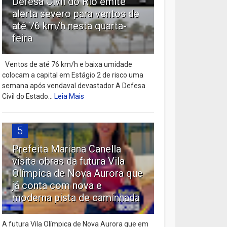
Defesa Civil do Rio emite
alerta severo para ventos de
até 76 km/h nesta quarta-
feira
Ventos de até 76 km/h e baixa umidade
colocam a capital em Estágio 2 de risco uma
semana após vendaval devastador A Defesa
Civil do Estado...
Leia Mais
5
Prefeita Mariana Canella
visita obras da futura Vila
Olímpica de Nova Aurora que
já conta com nova e
moderna pista de caminhada
A futura Vila Olímpica de Nova Aurora que em