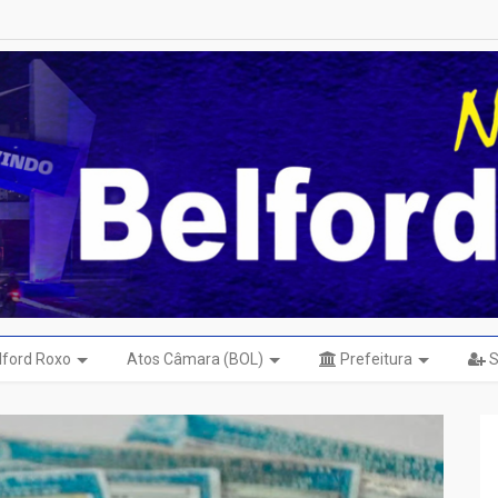
elford Roxo
Atos Câmara (BOL)
Prefeitura
S