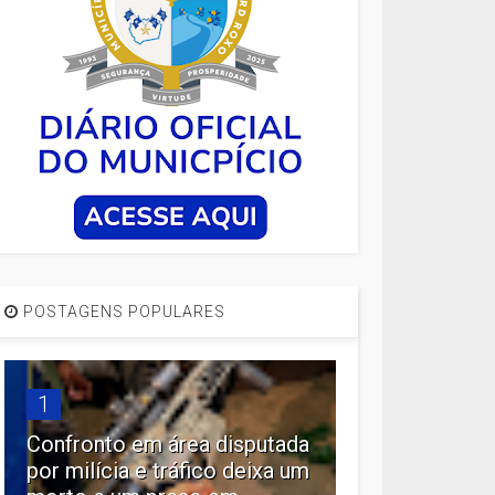
POSTAGENS POPULARES
1
Confronto em área disputada
por milícia e tráfico deixa um