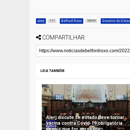
alerj
Belford Roxo
Governo do Esta
111
18494
COMPARTILHAR:
LEIA TAMBÉM
Alerj discute se estado deve tornar
vacina contra Covid-19 obrigatória
depois que for aprovada