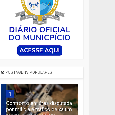
POSTAGENS POPULARES
1
Confronto em área disputada
por milícia e tráfico deixa um