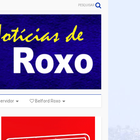
PESQUISAR
ervidor
Belford Roxo