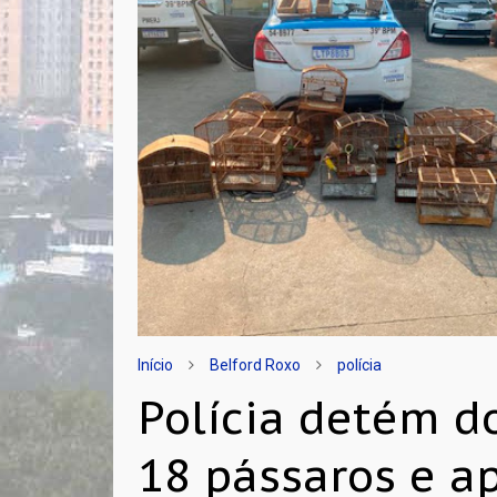
Início
Belford Roxo
polícia
Polícia detém d
18 pássaros e a