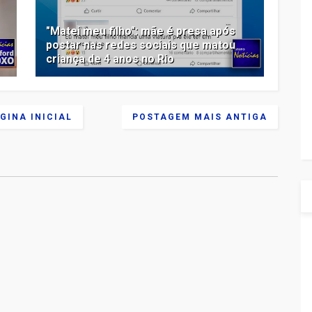
"Matei meu filho": mãe é presa após
postar nas redes sociais que matou
criança de 4 anos no Rio
GINA INICIAL
POSTAGEM MAIS ANTIGA