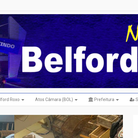
elford Roxo
Atos Câmara (BOL)
Prefeitura
S