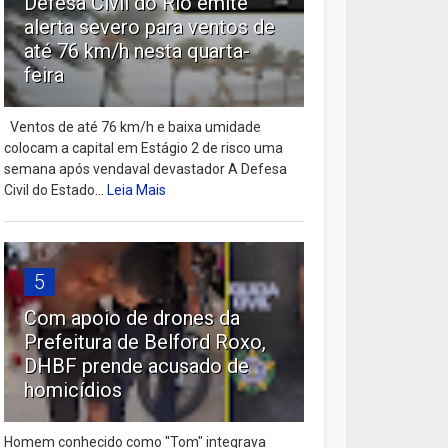
Defesa Civil do Rio emite
alerta severo para ventos de
até 76 km/h nesta quarta-
feira
Ventos de até 76 km/h e baixa umidade
colocam a capital em Estágio 2 de risco uma
semana após vendaval devastador A Defesa
Civil do Estado...
Leia Mais
5
Com apoio de drones da
Prefeitura de Belford Roxo,
DHBF prende acusado de
homicídios
Homem conhecido como "Tom" integrava