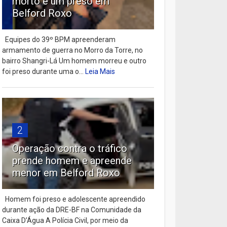
morto e um preso em
Belford Roxo
Equipes do 39º BPM apreenderam
armamento de guerra no Morro da Torre, no
bairro Shangri-Lá Um homem morreu e outro
foi preso durante uma o...
Leia Mais
2
Operação contra o tráfico
prende homem e apreende
menor em Belford Roxo
Homem foi preso e adolescente apreendido
durante ação da DRE-BF na Comunidade da
Caixa D’Água A Polícia Civil, por meio da