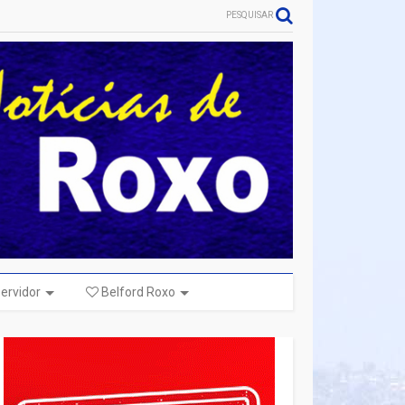
PESQUISAR
ervidor
Belford Roxo