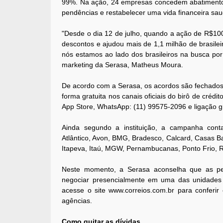
99%. Na ação, 24 empresas concedem abatimentos 
pendências e restabelecer uma vida financeira sau
"Desde o dia 12 de julho, quando a ação de R$100
descontos e ajudou mais de 1,1 milhão de brasil
nós estamos ao lado dos brasileiros na busca por
marketing da Serasa, Matheus Moura.
De acordo com a Serasa, os acordos são fechados
forma gratuita nos canais oficiais do birô de créd
App Store, WhatsApp: (11) 99575-2096 e ligação g
Ainda segundo a instituição, a campanha cont
Atlântico, Avon, BMG, Bradesco, Calcard, Casas Ba
Itapeva, Itaú, MGW, Pernambucanas, Ponto Frio, R
Neste momento, a Serasa aconselha que as pes
negociar presencialmente em uma das unidades d
acesse o site www.correios.com.br para conferir
agências.
Como quitar as dívidas