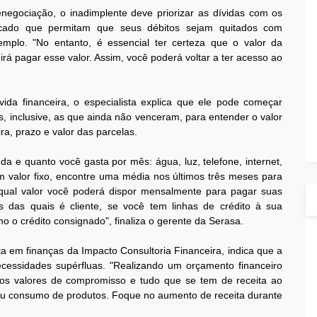
egociação, o inadimplente deve priorizar as dívidas com os
ercado que permitam que seus débitos sejam quitados com
plo. "No entanto, é essencial ter certeza que o valor da
á pagar esse valor. Assim, você poderá voltar a ter acesso ao
ida financeira, o especialista explica que ele pode começar
s, inclusive, as que ainda não venceram, para entender o valor
eira, prazo e valor das parcelas.
da e quanto você gasta por mês: água, luz, telefone, internet,
m valor fixo, encontre uma média nos últimos três meses para
 qual valor você poderá dispor mensalmente para pagar suas
iras das quais é cliente, se você tem linhas de crédito à sua
o o crédito consignado", finaliza o gerente da Serasa.
ta em finanças da Impacto Consultoria Financeira, indica que a
cessidades supérfluas. "Realizando um orçamento financeiro
 os valores de compromisso e tudo que se tem de receita ao
ou consumo de produtos. Foque no aumento de receita durante