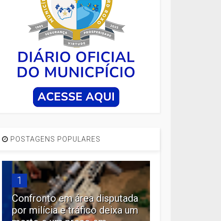
POSTAGENS POPULARES
1
Confronto em área disputada
por milícia e tráfico deixa um