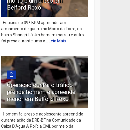
morto e um preso em
Belford Roxo
Equipes do 39º BPM apreenderam
armamento de guerra no Morro da Torre, no
bairro Shangri-Lá Um homem morreu e outro
foi preso durante uma o...
Leia Mais
2
Operação contra o tráfico
prende homem e apreende
menor em Belford Roxo
Homem foi preso e adolescente apreendido
durante ação da DRE-BF na Comunidade da
Caixa D’Água A Polícia Civil, por meio da