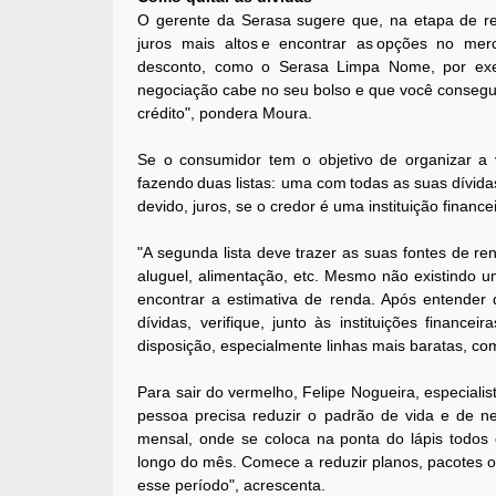
O gerente da Serasa sugere que, na etapa de ren
juros mais altos e encontrar as opções no m
desconto, como o Serasa Limpa Nome, por exem
negociação cabe no seu bolso e que você conseguir
crédito", pondera Moura.
Se o consumidor tem o objetivo de organizar a v
fazendo duas listas: uma com todas as suas dívida
devido, juros, se o credor é uma instituição financ
"A segunda lista deve trazer as suas fontes de ren
aluguel, alimentação, etc. Mesmo não existindo u
encontrar a estimativa de renda. Após entender
dívidas, verifique, junto às instituições finance
disposição, especialmente linhas mais baratas, com
Para sair do vermelho, Felipe Nogueira, especialis
pessoa precisa reduzir o padrão de vida e de ne
mensal, onde se coloca na ponta do lápis todos
longo do mês. Comece a reduzir planos, pacotes 
esse período", acrescenta.