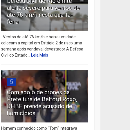
Defesa Civil do Rio emite
alerta severo para ventos de
até 76 km/h nesta quarta-
feira
Ventos de até 76 km/h e baixa umidade
colocam a capital em Estágio 2 de risco uma
semana após vendaval devastador A Defesa
Civil do Estado...
Leia Mais
5
Com apoio de drones da
Prefeitura de Belford Roxo,
DHBF prende acusado de
homicídios
Homem conhecido como "Tom" integrava