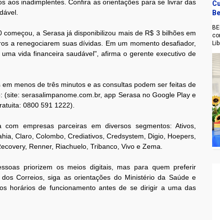
aos inadimplentes. Confira as orientações para se livrar das
Cu
dável.
Be
BE
 começou, a Serasa já disponibilizou mais de R$ 3 bilhões em
co
eiros a renegociarem suas dívidas. Em um momento desafiador,
Li
 uma vida financeira saudável", afirma o gerente executivo de
 em menos de três minutos e as consultas podem ser feitas de
ito: (site: serasalimpanome.com.br, app Serasa no Google Play e
ratuita: 0800 591 1222).
a com empresas parceiras em diversos segmentos: Ativos,
hia, Claro, Colombo, Crediativos, Credsystem, Digio, Hoepers,
ecovery, Renner, Riachuelo, Tribanco, Vivo e Zema.
soas priorizem os meios digitais, mas para quem preferir
os Correios, siga as orientações do Ministério da Saúde e
 os horários de funcionamento antes de se dirigir a uma das