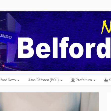
elford Roxo
Atos Câmara (BOL)
Prefeitura
S