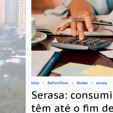
Início
Belford Roxo
dívidas
serasa
Serasa: consumi
têm até o fim d