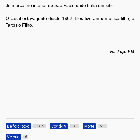
de março, no interior de São Paulo onde tinha um sítio.
O casal estava junto desde 1962. Eles tiveram um único filho, o
Tarcísio Filho.
Via
Tupi.FM
Belford Roxo
Covid-19
Morte
18499
345
583
Velório
6