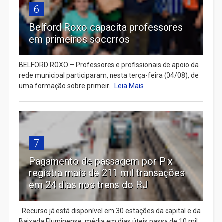
6
Belford Roxo capacita professores
em primeiros socorros
BELFORD ROXO – Professores e profissionais de apoio da
rede municipal participaram, nesta terça-feira (04/08), de
uma formação sobre primeir...
Leia Mais
7
Pagamento de passagem por Pix
registra mais de 211 mil transações
em 24 dias nos trens do RJ
Recurso já está disponível em 30 estações da capital e da
Baixada Fluminense; média em dias úteis passa de 10 mil