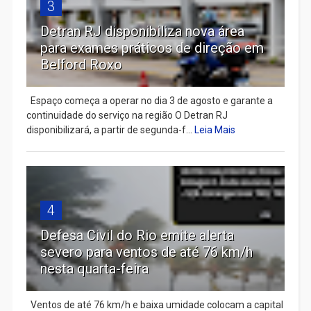
3
Detran RJ disponibiliza nova área
para exames práticos de direção em
Belford Roxo
Espaço começa a operar no dia 3 de agosto e garante a
continuidade do serviço na região O Detran RJ
disponibilizará, a partir de segunda-f...
Leia Mais
4
Defesa Civil do Rio emite alerta
severo para ventos de até 76 km/h
nesta quarta-feira
Ventos de até 76 km/h e baixa umidade colocam a capital