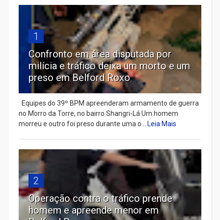
1
Confronto em área disputada por
milícia e tráfico deixa um morto e um
preso em Belford Roxo
Equipes do 39º BPM apreenderam armamento de guerra
no Morro da Torre, no bairro Shangri-Lá Um homem
morreu e outro foi preso durante uma o...
Leia Mais
2
Operação contra o tráfico prende
homem e apreende menor em