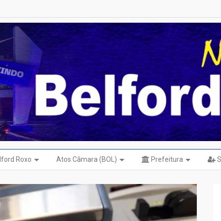
elford Roxo
Atos Câmara (BOL)
Prefeitura
S