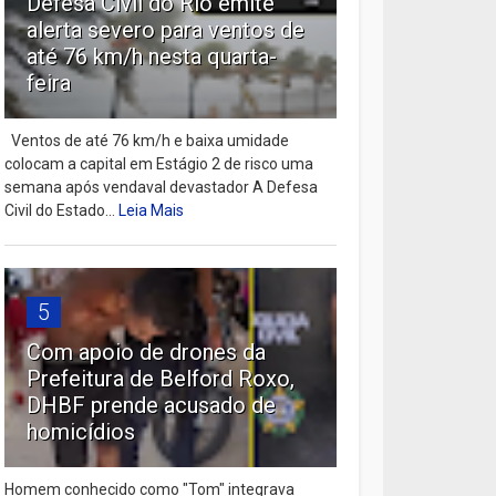
Defesa Civil do Rio emite
alerta severo para ventos de
até 76 km/h nesta quarta-
feira
Ventos de até 76 km/h e baixa umidade
colocam a capital em Estágio 2 de risco uma
semana após vendaval devastador A Defesa
Civil do Estado...
Leia Mais
5
Com apoio de drones da
Prefeitura de Belford Roxo,
DHBF prende acusado de
homicídios
Homem conhecido como "Tom" integrava