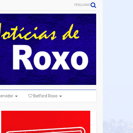
PESQUISAR
ervidor
Belford Roxo