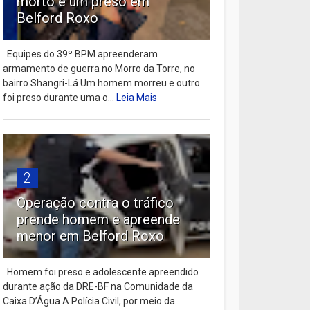
morto e um preso em
Belford Roxo
Equipes do 39º BPM apreenderam
armamento de guerra no Morro da Torre, no
bairro Shangri-Lá Um homem morreu e outro
foi preso durante uma o...
Leia Mais
2
Operação contra o tráfico
prende homem e apreende
menor em Belford Roxo
Homem foi preso e adolescente apreendido
durante ação da DRE-BF na Comunidade da
Caixa D’Água A Polícia Civil, por meio da