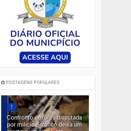
POSTAGENS POPULARES
1
Confronto em área disputada
por milícia e tráfico deixa um