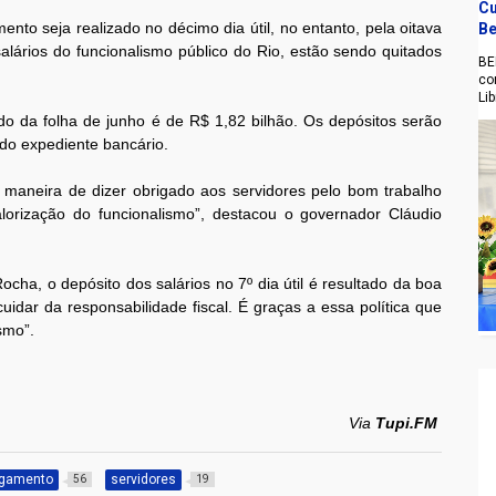
Cu
nto seja realizado no décimo dia útil, no entanto, pela oitava
Be
salários do funcionalismo público do Rio, estão sendo quitados
BE
co
Li
ido da folha de junho é de R$ 1,82 bilhão. Os depósitos serão
do expediente bancário.
maneira de dizer obrigado aos servidores pelo bom trabalho
lorização do funcionalismo”, destacou o governador Cláudio
cha, o depósito dos salários no 7º dia útil é resultado da boa
idar da responsabilidade fiscal. É graças a essa política que
smo”.
Via
Tupi.FM
gamento
servidores
56
19