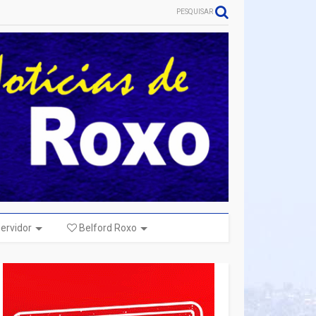
PESQUISAR
ervidor
Belford Roxo