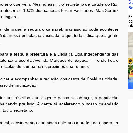
Cu
o no ano que vem. Mesmo assim, o secretário de Saúde do Rio,
Be
acontecer se 100% dos cariocas forem vacinados. Mas Soranz
 atingido.
BE
co
Li
r de maneira segura o carnaval, mas isso só pode acontecer
% da nossa população vacinada, o que tudo indica que a gente
.
para a festa, a prefeitura e a Liesa (a Liga Independente das
utoriza o uso da Avenida Marquês de Sapucaí — onde fica o
 escolas de samba pelos próximos quatro anos.
cinar e acompanhar a redução dos casos de Covid na cidade.
cesso de imunização.
 ter um réveillon que a gente possa se abraçar, a população
rabalhando pra isso. A gente tá acelerando o nosso calendário
ntou o secretário.
naval, considerando que ainda este ano a prefeitura espera ter