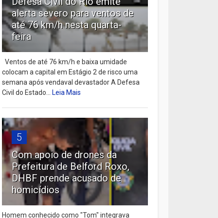
Defesa Civil do Rio emite
alerta severo para ventos de
até 76 km/h nesta quarta-
feira
Ventos de até 76 km/h e baixa umidade
colocam a capital em Estágio 2 de risco uma
semana após vendaval devastador A Defesa
Civil do Estado...
Leia Mais
5
Com apoio de drones da
Prefeitura de Belford Roxo,
DHBF prende acusado de
homicídios
Homem conhecido como "Tom" integrava