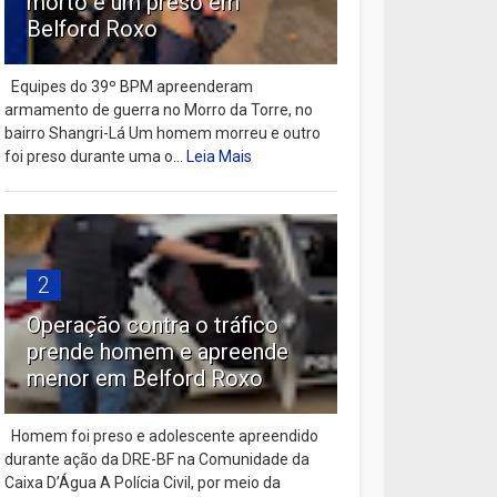
morto e um preso em
Belford Roxo
Equipes do 39º BPM apreenderam
armamento de guerra no Morro da Torre, no
bairro Shangri-Lá Um homem morreu e outro
foi preso durante uma o...
Leia Mais
2
Operação contra o tráfico
prende homem e apreende
menor em Belford Roxo
Homem foi preso e adolescente apreendido
durante ação da DRE-BF na Comunidade da
Caixa D’Água A Polícia Civil, por meio da