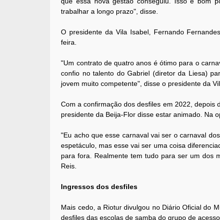
que essa nova gestão conseguiu. Isso é bom p
trabalhar a longo prazo", disse.
O presidente da Vila Isabel, Fernando Fernand
feira.
"Um contrato de quatro anos é ótimo para o carna
confio no talento do Gabriel (diretor da Liesa) p
jovem muito competente", disse o presidente da Vil
Com a confirmação dos desfiles em 2022, depois 
presidente da Beija-Flor disse estar animado. Na op
"Eu acho que esse carnaval vai ser o carnaval dos
espetáculo, mas esse vai ser uma coisa diferencia
para fora. Realmente tem tudo para ser um dos m
Reis.
Ingressos dos desfiles
Mais cedo, a Riotur divulgou no Diário Oficial do M
desfiles das escolas de samba do grupo de acesso