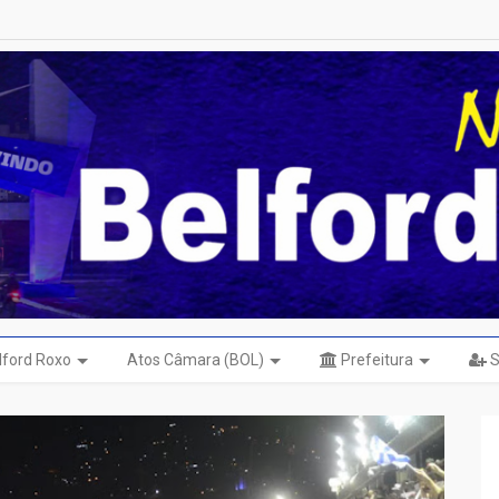
elford Roxo
Atos Câmara (BOL)
Prefeitura
S