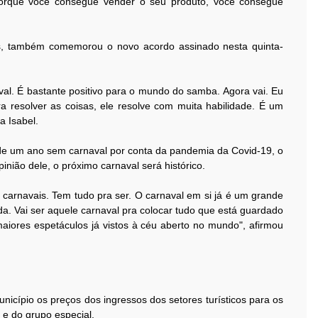
orque você consegue vender o seu produto, você consegue
es, também comemorou o novo acordo assinado nesta quinta-
val. É bastante positivo para o mundo do samba. Agora vai. Eu
ara resolver as coisas, ele resolve com muita habilidade. É um
a Isabel.
de um ano sem carnaval por conta da pandemia da Covid-19, o
inião dele, o próximo carnaval será histórico.
 carnavais. Tem tudo pra ser. O carnaval em si já é um grande
da. Vai ser aquele carnaval pra colocar tudo que está guardado
aiores espetáculos já vistos à céu aberto no mundo", afirmou
unicípio os preços dos ingressos dos setores turísticos para os
 e do grupo especial.