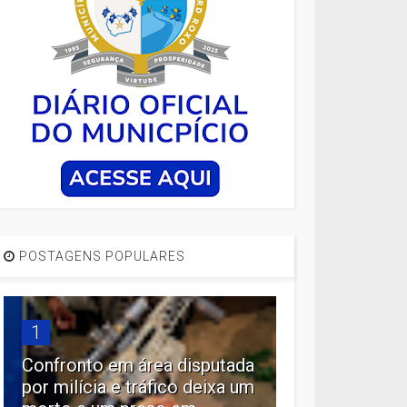
POSTAGENS POPULARES
1
Confronto em área disputada
por milícia e tráfico deixa um