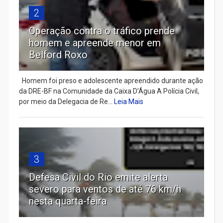
2
Operação contra o tráfico prende
homem e apreende menor em
Belford Roxo
Homem foi preso e adolescente apreendido durante ação
da DRE-BF na Comunidade da Caixa D’Água A Polícia Civil,
por meio da Delegacia de Re...
Leia Mais
3
Defesa Civil do Rio emite alerta
severo para ventos de até 76 km/h
nesta quarta-feira