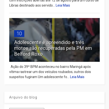
com inscrições abertas até 12 de agosto para um curso de
Libras destinado aos servido...
Leia Mais
10
Adolescente é apreendido e três
motos são recuperadas pela PM em
Belford Roxo
Ação do 39º BPM aconteceu no bairro Maringá após
vítima rastrear um dos veículos roubados; outros dois
suspeitos fugiram Um adolescente fo...
Leia Mais
Arquivo do blog