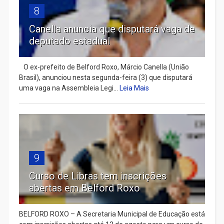
8
Canella anuncia que disputará vaga de
deputado estadual
​ O ex-prefeito de Belford Roxo, Márcio Canella (União
Brasil), anunciou nesta segunda-feira (3) que disputará
uma vaga na Assembleia Legi...
Leia Mais
9
Curso de Libras tem inscrições
abertas em Belford Roxo
BELFORD ROXO – A Secretaria Municipal de Educação está