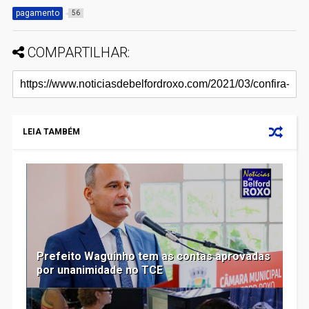
pagamento
56
COMPARTILHAR:
LEIA TAMBÉM
Prefeito Waguinho tem as contas aprovadas
por unanimidade no TCE