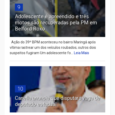
9
Adolescente é apreendido e três
motos são recuperadas pela PM em
Belford Roxo
Ação do 39º BPM aconteceu no bairro Maringá após
vítima rastrear um dos veículos roubados; outros dois
suspeitos fugiram Um adolescente fo...
Leia Mais
10
Canella anuncia que disputará vaga de
deputado estadual