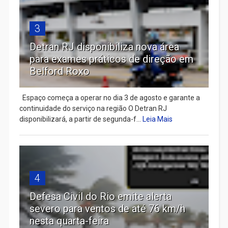
3
Detran RJ disponibiliza nova área
para exames práticos de direção em
Belford Roxo
Espaço começa a operar no dia 3 de agosto e garante a
continuidade do serviço na região O Detran RJ
disponibilizará, a partir de segunda-f...
Leia Mais
4
Defesa Civil do Rio emite alerta
severo para ventos de até 76 km/h
nesta quarta-feira