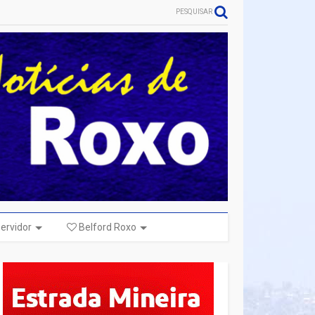
PESQUISAR
ervidor
Belford Roxo