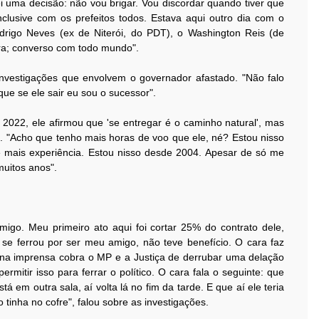
i uma decisão: não vou brigar. Vou discordar quando tiver que
lusive com os prefeitos todos. Estava aqui outro dia com o
drigo Neves (ex de Niterói, do PDT), o Washington Reis (de
ra; converso com todo mundo".
vestigações que envolvem o governador afastado. "Não falo
e se ele sair eu sou o sucessor".
2022, ele afirmou que 'se entregar é o caminho natural', mas
. "Acho que tenho mais horas de voo que ele, né? Estou nisso
 e mais experiência. Estou nisso desde 2004. Apesar de só me
muitos anos".
go. Meu primeiro ato aqui foi cortar 25% do contrato dele,
se ferrou por ser meu amigo, não teve benefício. O cara faz
na imprensa cobra o MP e a Justiça de derrubar uma delação
rmitir isso para ferrar o político. O cara fala o seguinte: que
á em outra sala, aí volta lá no fim da tarde. E que aí ele teria
 tinha no cofre", falou sobre as investigações.