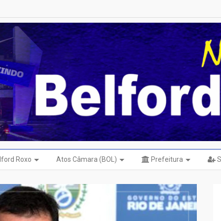
elford Roxo
Atos Câmara (BOL)
Prefeitura
S