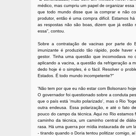
médico, mas cumpriu um papel de organizar essa b
que todo mundo disse que ia comprar e não c
produtor, então é uma compra difícil. Estamos h
as respostas não são boas, dizem que já estão n
essa", contou.
Sobre a contratação de vacinas por parte do 
imunizante é produzido tão rápido, pode haver 
gestor. Tinha uma questão que incomodava no co
aplicando a vacina, a questão da refrigeração a
dedo hoje é o simples, é o fácil. Resolver o probl
Estados. É todo mundo incompetente?"
'Não tem por que eu não estar com Bolsonaro hoje
O governador foi questionado sobre a conduta pes
que o país está 'muito polarizado', mas o Rio 'fo
outra endeusa. Essa polarização, e até o fato d
pouco do campo da técnica. Aqui no Rio estamos f
caminho da técnica, um caminho central de diálo
rasa. Há uma guerra por mídia instaurada de um l
- tirando quando o Doria tentou politizar comigo, a