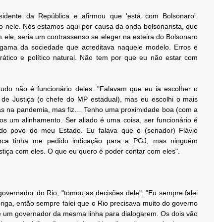
sidente da República e afirmou que 'está com Bolsonaro'.
to nele. Nós estamos aqui por causa da onda bolsonarista, que
ele, seria um contrassenso se eleger na esteira do Bolsonaro
 gama da sociedade que acreditava naquele modelo. Erros e
tico e político natural. Não tem por que eu não estar com
ntudo não é funcionário deles. "Falavam que eu ia escolher o
l de Justiça (o chefe do MP estadual), mas eu escolhi o mais
tivas na pandemia, mas fiz… Tenho uma proximidade boa (com a
os um alinhamento. Ser aliado é uma coisa, ser funcionário é
 do povo do meu Estado. Eu falava que o (senador) Flávio
nunca tinha me pedido indicação para a PGJ, mas ninguém
stiça com eles. O que eu quero é poder contar com eles".
governador do Rio, "tomou as decisões dele". "Eu sempre falei
iga, então sempre falei que o Rio precisava muito do governo
 e um governador da mesma linha para dialogarem. Os dois vão