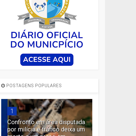
POSTAGENS POPULARES
1
Confronto em área disputada
por milícia e tráfico deixa um