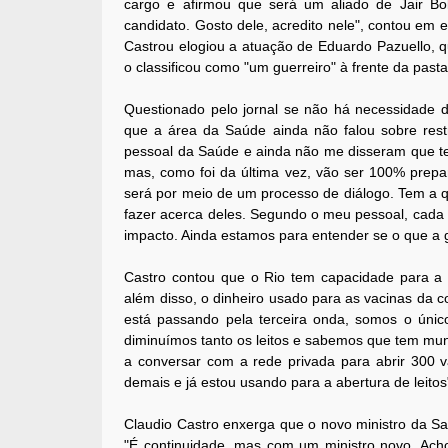
cargo e afirmou que será um aliado de Jair B
candidato. Gosto dele, acredito nele", contou em 
Castrou elogiou a atuação de Eduardo Pazuello, qu
o classificou como "um guerreiro" à frente da pasta
Questionado pelo jornal se não há necessidade d
que a área da Saúde ainda não falou sobre rest
pessoal da Saúde e ainda não me disseram que te
mas, como foi da última vez, vão ser 100% prepar
será por meio de um processo de diálogo. Tem a q
fazer acerca deles. Segundo o meu pessoal, cada
impacto. Ainda estamos para entender se o que a ge
Castro contou que o Rio tem capacidade para a 
além disso, o dinheiro usado para as vacinas da 
está passando pela terceira onda, somos o úni
diminuímos tanto os leitos e sabemos que tem muni
a conversar com a rede privada para abrir 300 v
demais e já estou usando para a abertura de leitos
Claudio Castro enxerga que o novo ministro da Sa
"É continuidade, mas com um ministro novo. Acho