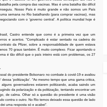
atalha pela compra das vacinas. Mas é uma batalha tão difícil
onseguiu. Nosso País é muito grande e não somos um País
á uma semana no Rio batalhando (para comprar vacinas), mas
egociando com o 'governo central'. A política mundial hoje é
Brasil, Castro entende que como é a primeira vez que um
erros e acertos. "Complicado é estar sentado na cadeira do
ntrato da Pfizer, sobre a responsabilidade de quem estava
 menos 70 graus também. É muito complexo. Ficar apontando o
ema é tão difícil que o país inteiro está com problemas, os 27
'
soal do presidente Bolsonaro no combate à covid-19 e avaliou
ge' dessa 'politização'. "Ao mesmo tempo que uma gama critica,
e alguns governadores estarem politizando, acaba saindo um
ugindo da polarização e da politização, tentando encontrar um
go, de calma. Olhar só a questão do presidente é uma visão
ado contra o outro. No Rio temos deixado essa questão de lado
í dei uma resposta só e acabei".