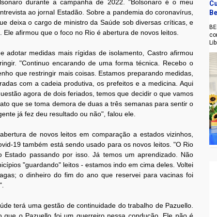
olsonaro durante a campanha de 2022. "Bolsonaro é o meu
Cu
entrevista ao jornal Estadão. Sobre a pandemia do coronavírus,
Be
e deixa o cargo de ministro da Saúde sob diversas críticas, e
BE
. Ele afirmou que o foco no Rio é abertura de novos leitos.
co
Li
e adotar medidas mais rígidas de isolamento, Castro afirmou
ringir. "Continuo encarando de uma forma técnica. Recebo o
nho que restringir mais coisas. Estamos preparando medidas,
adas com a cadeia produtiva, os prefeitos e a medicina. Aqui
uestão agora de dois feriados, temos que decidir o que vamos
 ato que se toma demora de duas a três semanas para sentir o
nte já fez deu resultado ou não", falou ele.
abertura de novos leitos em comparação a estados vizinhos,
covid-19 também está sendo usado para os novos leitos. "O Rio
co Estado passando por isso. Já temos um aprendizado. Não
cípios "guardando" leitos - estamos indo em cima deles. Voltei
agas; o dinheiro do fim do ano que reservei para vacinas foi
".
úde terá uma gestão de continuidade do trabalho de Pazuello.
 que o Pazuello foi um guerreiro nessa condução. Ele não é