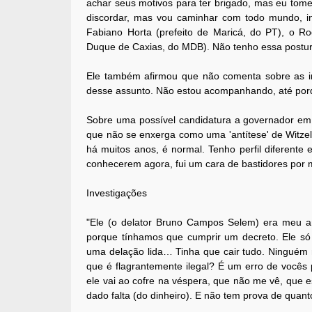
achar seus motivos para ter brigado, mas eu tome
discordar, mas vou caminhar com todo mundo, inc
Fabiano Horta (prefeito de Maricá, do PT), o Ro
Duque de Caxias, do MDB). Não tenho essa postu
Ele também afirmou que não comenta sobre as in
desse assunto. Não estou acompanhando, até porqu
Sobre uma possível candidatura a governador em 
que não se enxerga como uma 'antítese' de Witzel
há muitos anos, é normal. Tenho perfil diferente
conhecerem agora, fui um cara de bastidores por 
Investigações
"Ele (o delator Bruno Campos Selem) era meu ami
porque tínhamos que cumprir um decreto. Ele só 
uma delação lida… Tinha que cair tudo. Ninguém 
que é flagrantemente ilegal? É um erro de vocês pe
ele vai ao cofre na véspera, que não me vê, que est
dado falta (do dinheiro). E não tem prova de quanto