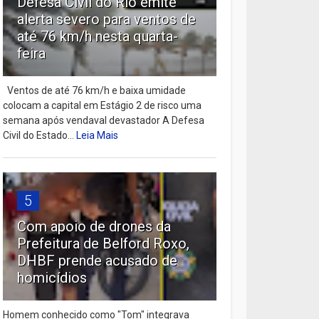
Defesa Civil do Rio emite
alerta severo para ventos de
até 76 km/h nesta quarta-
feira
Ventos de até 76 km/h e baixa umidade
colocam a capital em Estágio 2 de risco uma
semana após vendaval devastador A Defesa
Civil do Estado...
Leia Mais
5
Com apoio de drones da
Prefeitura de Belford Roxo,
DHBF prende acusado de
homicídios
Homem conhecido como "Tom" integrava