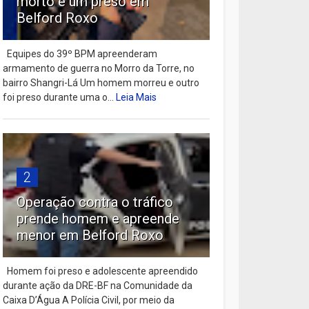
morto e um preso em
Belford Roxo
Equipes do 39º BPM apreenderam
armamento de guerra no Morro da Torre, no
bairro Shangri-Lá Um homem morreu e outro
foi preso durante uma o...
Leia Mais
2
Operação contra o tráfico
prende homem e apreende
menor em Belford Roxo
Homem foi preso e adolescente apreendido
durante ação da DRE-BF na Comunidade da
Caixa D’Água A Polícia Civil, por meio da