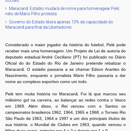
sociais
Maracanã: Estádio mudará de nome para homenagear Pelé;
neto de Mário Filho protesta
Governo do Estado libera apenas 10% da capacidade do
Maracanã para final da Libertadores
Considerado o maior jogador da história do futebol, Pelé pode
receber mais uma homenagem. Um Projeto de Lei de autoria do
deputado estadual André Ceciliano (PT) foi publicado no Diário
Oficial do do Estado do Rio de Janeiro pretende rebatizar o
Maracanã. O estádio passaria a se chamar Edson Arantes do
Nascimento, enquanto o jornalista Mário Filho passaria a dar
nome ao complexo esportivo como um todo.
Pelé tem muita história no Maracanã. Foi lá que marcou seu
milésimo gol na carreira, ao balançar as redes contra o Vasco
em 1969. Além disso, o Rei venceu com o Santos os
campeonatos brasileiros 1962, 1964, 1965 e 1968, o Torneio Rio
São Paulo de 1963, 1964 e 1997 e um dos principais títulos de
sua história: o Mundial de Clubes em 1963, quando venceu o
Milan duas vezes, primeiro por 4 a 2 e depois por 1 a 0.