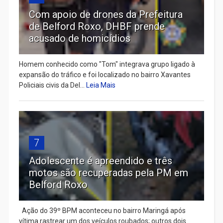
Com apoio de drones da Prefeitura
de Belford Roxo, DHBF prende
acusado de homicídios
Homem conhecido como "Tom" integrava grupo ligado à
expansão do tráfico e foi localizado no bairro Xavantes
Policiais civis da Del...
Leia Mais
7
Adolescente é apreendido e três
motos são recuperadas pela PM em
Belford Roxo
Ação do 39º BPM aconteceu no bairro Maringá após
vítima rastrear um dos veículos roubados; outros dois