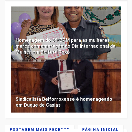
Homenagem do 39ºBPM para as mulheres
marca comemoração do Dia Internacional da
Mulher em Belford Roxo
Sindicalista Belforroxense é homenageado
em Duque de Caxias
POSTAGEM MAIS RECENTE
PÁGINA INICIAL