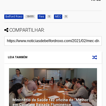
Belford Roxo
Fies
MEC
18499
9
9
COMPARTILHAR:
LEIA TAMBÉM
Ministério da Saúde faz oficina do “Melhor
em Casa” na Baixada Fluminense