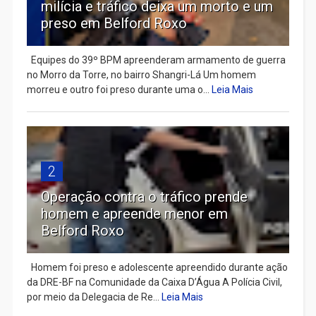
milícia e tráfico deixa um morto e um
preso em Belford Roxo
Equipes do 39º BPM apreenderam armamento de guerra
no Morro da Torre, no bairro Shangri-Lá Um homem
morreu e outro foi preso durante uma o...
Leia Mais
2
Operação contra o tráfico prende
homem e apreende menor em
Belford Roxo
Homem foi preso e adolescente apreendido durante ação
da DRE-BF na Comunidade da Caixa D’Água A Polícia Civil,
por meio da Delegacia de Re...
Leia Mais