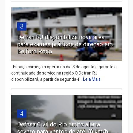
3
Detran RJ disponibiliza nova área
para exames práticos de direção em
Belford Roxo
Espaço começa a operar no dia 3 de agosto e garante a
continuidade do serviço na região O Detran RJ
disponibilizará, a partir de segunda-f...
Leia Mais
4
Defesa Civil do Rio emite alerta
severo para ventos de até 76 km/h