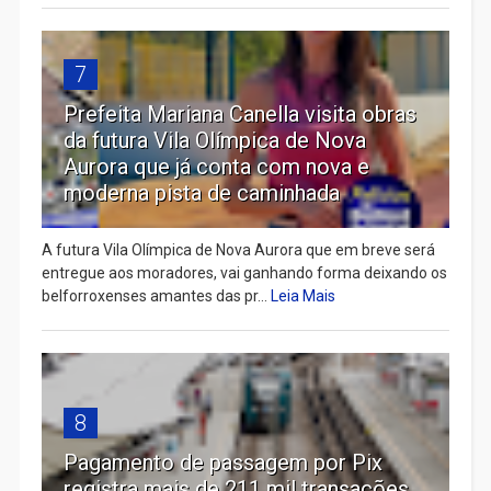
7
Prefeita Mariana Canella visita obras
da futura Vila Olímpica de Nova
Aurora que já conta com nova e
moderna pista de caminhada
A futura Vila Olímpica de Nova Aurora que em breve será
entregue aos moradores, vai ganhando forma deixando os
belforroxenses amantes das pr...
Leia Mais
8
Pagamento de passagem por Pix
registra mais de 211 mil transações