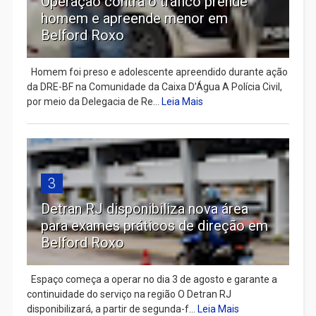
Operação contra o tráfico prende
homem e apreende menor em
Belford Roxo
Homem foi preso e adolescente apreendido durante ação
da DRE-BF na Comunidade da Caixa D’Água A Polícia Civil,
por meio da Delegacia de Re...
Leia Mais
3
Detran RJ disponibiliza nova área
para exames práticos de direção em
Belford Roxo
Espaço começa a operar no dia 3 de agosto e garante a
continuidade do serviço na região O Detran RJ
disponibilizará, a partir de segunda-f...
Leia Mais