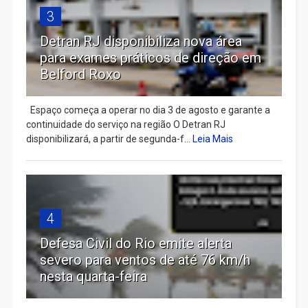
3
Detran RJ disponibiliza nova área
para exames práticos de direção em
Belford Roxo
Espaço começa a operar no dia 3 de agosto e garante a
continuidade do serviço na região O Detran RJ
disponibilizará, a partir de segunda-f...
Leia Mais
4
Defesa Civil do Rio emite alerta
severo para ventos de até 76 km/h
nesta quarta-feira