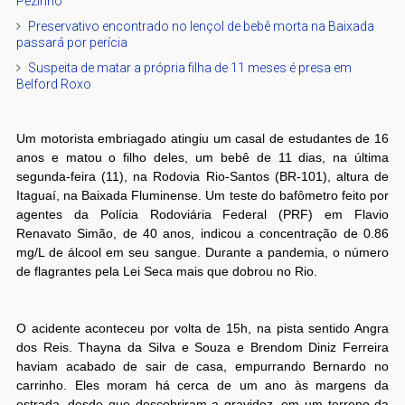
Pezinho
Preservativo encontrado no lençol de bebê morta na Baixada
passará por perícia
Suspeita de matar a própria filha de 11 meses é presa em
Belford Roxo
Um motorista embriagado atingiu um casal de estudantes de 16
anos e matou o filho deles, um bebê de 11 dias, na última
segunda-feira (11), na Rodovia Rio-Santos (BR-101), altura de
Itaguaí, na Baixada Fluminense. Um teste do bafômetro feito por
agentes da Polícia Rodoviária Federal (PRF) em Flavio
Renavato Simão, de 40 anos, indicou a concentração de 0.86
mg/L de álcool em seu sangue. Durante a pandemia, o número
de flagrantes pela Lei Seca mais que dobrou no Rio.
O acidente aconteceu por volta de 15h, na pista sentido Angra
dos Reis. Thayna da Silva e Souza e Brendom Diniz Ferreira
haviam acabado de sair de casa, empurrando Bernardo no
carrinho. Eles moram há cerca de um ano às margens da
estrada, desde que descobriram a gravidez, em um terreno da