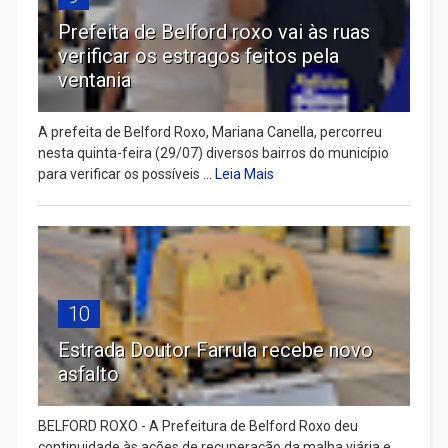
Prefeita de Belford roxo vai às ruas
verificar os estragos feitos pela
ventania
A prefeita de Belford Roxo, Mariana Canella, percorreu
nesta quinta-feira (29/07) diversos bairros do município
para verificar os possíveis ...
Leia Mais
10
Estrada Doutor Farrula recebe novo
asfalto
BELFORD ROXO - A Prefeitura de Belford Roxo deu
continuidade às ações de recuperação da malha viária e