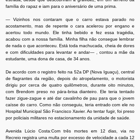
família do rapaz e iam para o aniversário de uma prima.
— Vizinhos nos contaram que o carro estava parado no
acostamento, mas de repente o cara acelerou por engano e
acertou todo mundo. Ele tinha bebido e fez essa tragédia,
acabou com a nossa família. Minha filha não consegue lembrar
de nada o que aconteceu. Está toda machucada, cheia de dores
e com dificuldades para levantar e andar— , contou a mãe da
estudante, uma dona de casa, de 34 anos.
De acordo com o registro feito na 52a DP (Nova Iguaçu), central
de flagrantes da região, depois do atropelamento, o motorista
dirigiu por cerca de quatro quilômetros, durante oito minutos,
com Brendom preso no pára-brisa dianteiro. Ele teria tentado
fazer zigue-zague e até dar cavalinho de pau para que o jovem
caísse do carro. Como não conseguiu, teria entrado com ele no
Hospital Municipal São Francisco Xavier. Ao tentar fugir, foi preso
por policiais militares no estacionamento da unidade de saúde.
Avenida Lúcio Costa:Com três mortes em 12 dias, via no
Recreio registra uma multa por excesso de velocidade a cada 12