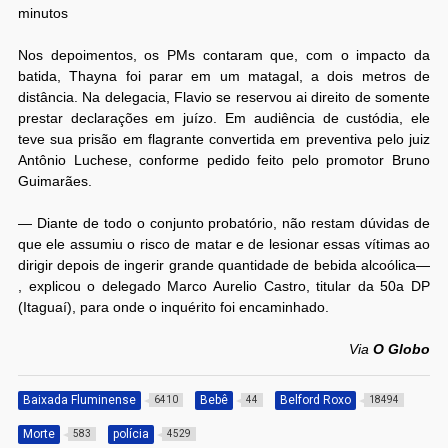
minutos
Nos depoimentos, os PMs contaram que, com o impacto da
batida, Thayna foi parar em um matagal, a dois metros de
distância. Na delegacia, Flavio se reservou ai direito de somente
prestar declarações em juízo. Em audiência de custódia, ele
teve sua prisão em flagrante convertida em preventiva pelo juiz
Antônio Luchese, conforme pedido feito pelo promotor Bruno
Guimarães.
— Diante de todo o conjunto probatório, não restam dúvidas de
que ele assumiu o risco de matar e de lesionar essas vítimas ao
dirigir depois de ingerir grande quantidade de bebida alcoólica—
, explicou o delegado Marco Aurelio Castro, titular da 50a DP
(Itaguaí), para onde o inquérito foi encaminhado.
Via
O Globo
Baixada Fluminense
Bebê
Belford Roxo
6410
44
18494
Morte
polícia
583
4529