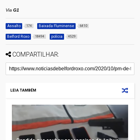
Via
G1
Assalto
Baixada Fluminense
174
6410
Belford Roxo
polícia
18494
4529
COMPARTILHAR:
LEIA TAMBÉM