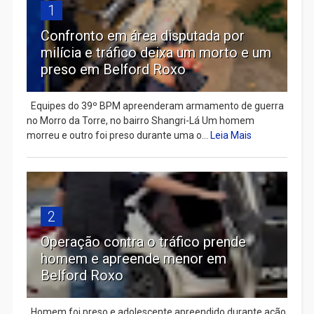
1
Confronto em área disputada por
milícia e tráfico deixa um morto e um
preso em Belford Roxo
Equipes do 39º BPM apreenderam armamento de guerra
no Morro da Torre, no bairro Shangri-Lá Um homem
morreu e outro foi preso durante uma o...
Leia Mais
2
Operação contra o tráfico prende
homem e apreende menor em
Belford Roxo
Homem foi preso e adolescente apreendido durante ação