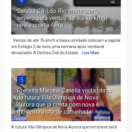
4
Defesa Civil do Rio emite alerta
severo para ventos de até 76 km/h
nesta quarta-feira
Ventos de até 76 km/h e baixa umidade colocam a capital
em Estágio 2 de risco uma semana após vendaval
devastador A Defesa Civil do Estado...
Leia Mais
5
Prefeita Mariana Canella visita obras
da futura Vila Olímpica de Nova
Aurora que já conta com nova e
moderna pista de caminhada
A futura Vila Olímpica de Nova Aurora que em breve será