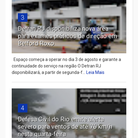
3
Detran RJ disponibiliza nova área
para exames práticos de direção em
Belford Roxo
Espaço começa a operar no dia 3 de agosto e garante a
continuidade do serviço na região O Detran RJ
disponibilizará, a partir de segunda-f...
Leia Mais
4
Defesa Civil do Rio emite alerta
severo para ventos de até 76 km/h
nesta quarta-feira