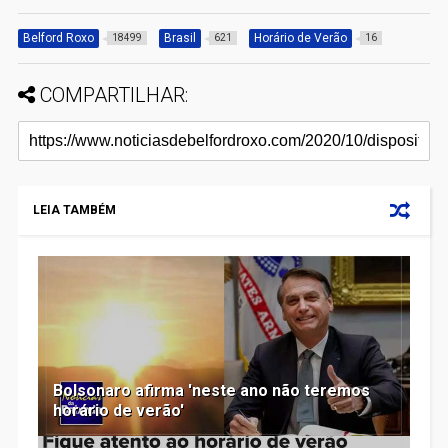
Belford Roxo
Brasil
Horário de Verão
18499
621
16
COMPARTILHAR:
LEIA TAMBÉM
Bolsonaro afirma 'neste ano não teremos
horário de verão'