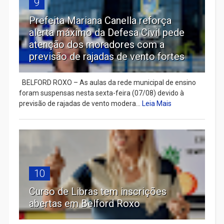
9
Prefeita Mariana Canella reforça
alerta máximo da Defesa Civil pede
atenção dos moradores com a
previsão de rajadas de vento fortes
BELFORD ROXO – As aulas da rede municipal de ensino
foram suspensas nesta sexta-feira (07/08) devido à
previsão de rajadas de vento modera...
Leia Mais
10
Curso de Libras tem inscrições
abertas em Belford Roxo