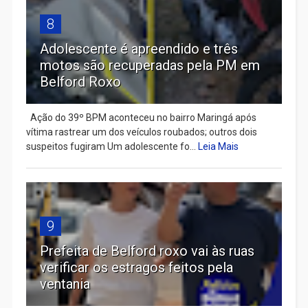
8
Adolescente é apreendido e três
motos são recuperadas pela PM em
Belford Roxo
Ação do 39º BPM aconteceu no bairro Maringá após
vítima rastrear um dos veículos roubados; outros dois
suspeitos fugiram Um adolescente fo...
Leia Mais
9
Prefeita de Belford roxo vai às ruas
verificar os estragos feitos pela
ventania