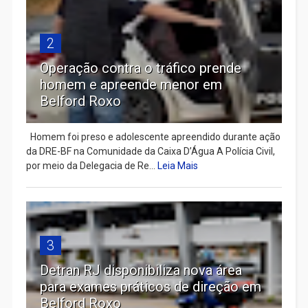
2
Operação contra o tráfico prende
homem e apreende menor em
Belford Roxo
Homem foi preso e adolescente apreendido durante ação
da DRE-BF na Comunidade da Caixa D’Água A Polícia Civil,
por meio da Delegacia de Re...
Leia Mais
3
Detran RJ disponibiliza nova área
para exames práticos de direção em
Belford Roxo