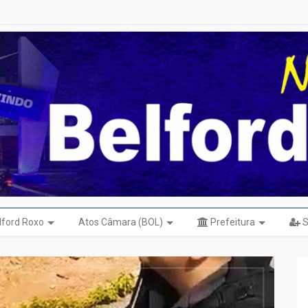
elford Roxo
Atos Câmara (BOL)
Prefeitura
S