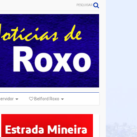
PESQUISAR
ervidor
Belford Roxo