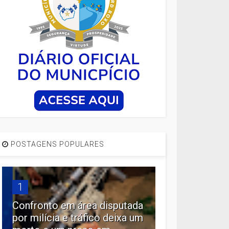
POSTAGENS POPULARES
1
Confronto em área disputada
por milícia e tráfico deixa um