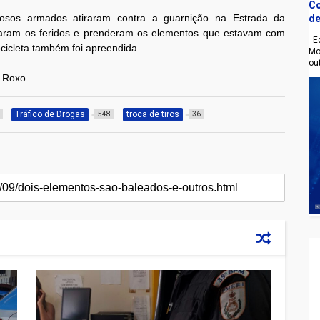
Co
inosos armados atiraram contra a guarnição na Estrada da
de
raram os feridos e prenderam os elementos que estavam com
Eq
ocicleta também foi apreendida.
Mo
ou
d Roxo.
Tráfico de Drogas
troca de tiros
548
36