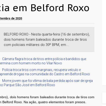
cia em Belford Roxo
setembro de 2020
BELFORD ROXO - Nesta quarta-feira (16 de setembro),
dois homens foram baleados durante troca de tiros
com policiais militares do 39º BPM, em...
Câmera flagra troca de tiros entre polícia e bandidos que
termina com homem morto no Vilar Novo
Polícia troca tiros com marginais, recupera veículo e
apreende drogas na comunidade do Castro em Belford Roxo
Morre jovem que foi vítima de bala perdida após sair de igreja
no Parque São José em Belford Roxo
embro), dois homens foram baleados durante troca de tiros com
em Belford Roxo. Na ação, quatro elementos foram presos.