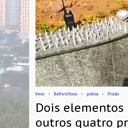
Início
Belford Roxo
polícia
Prisão
Dois elementos 
outros quatro p