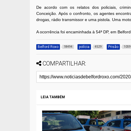
De acordo com os relatos dos policiais, crim
Conceição. Após o confronto, os agentes encont
drogas, rádio transmissor e uma pistola. Uma mot
A ocorrência foi encaminhada à 54ª DP, em Belfor
Belford Roxo
polícia
Prisão
18494
4529
1059
COMPARTILHAR:
LEIA TAMBÉM