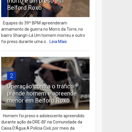
morto e um preso em
Belford Roxo
Equipes do 39º BPM apreenderam
armamento de guerra no Morro da Torre, no
bairro Shangri-Lá Um homem morreu e outro
foi preso durante uma o...
Leia Mais
2
Operação contra o tráfico
prende homem e apreende
menor em Belford Roxo
Homem foi preso e adolescente apreendido
durante ação da DRE-BF na Comunidade da
Caixa D’Água A Polícia Civil, por meio da