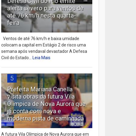
Defesa Civil do Rio emite
alerta severo para ventos de
até 76 km/h nesta quarta-
feira
Ventos de até 76 km/h e baixa umidade
colocam a capital em Estágio 2 de risco uma
semana após vendaval devastador A Defesa
Civil do Estado...
Leia Mais
5
Prefeita Mariana Canella
visita obras da futura Vila
Olímpica de Nova Aurora que
já conta com nova e
moderna pista de caminhada
A futura Vila Olímpica de Nova Aurora que em