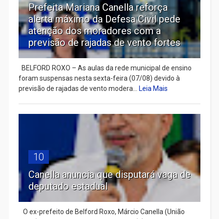
Prefeita Mariana Canella reforça
alerta máximo da Defesa Civil pede
atenção dos moradores com a
previsão de rajadas de vento fortes
BELFORD ROXO – As aulas da rede municipal de ensino
foram suspensas nesta sexta-feira (07/08) devido à
previsão de rajadas de vento modera...
Leia Mais
10
Canella anuncia que disputará vaga de
deputado estadual
​ O ex-prefeito de Belford Roxo, Márcio Canella (União