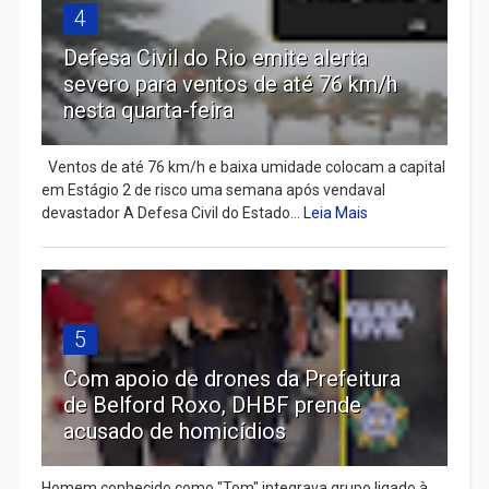
4
Defesa Civil do Rio emite alerta
severo para ventos de até 76 km/h
nesta quarta-feira
Ventos de até 76 km/h e baixa umidade colocam a capital
em Estágio 2 de risco uma semana após vendaval
devastador A Defesa Civil do Estado...
Leia Mais
5
Com apoio de drones da Prefeitura
de Belford Roxo, DHBF prende
acusado de homicídios
Homem conhecido como "Tom" integrava grupo ligado à