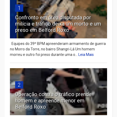
1
Confronto em área disputada por
milícia e tráfico deixa um morto e um
preso em Belford Roxo
Equipes do 39º BPM apreenderam armamento de guerra
no Morro da Torre, no bairro Shangri-Lá Um homem
morreu e outro foi preso durante uma o...
Leia Mais
2
Operação contra o tráfico prende
homem e apreende menor em
Belford Roxo