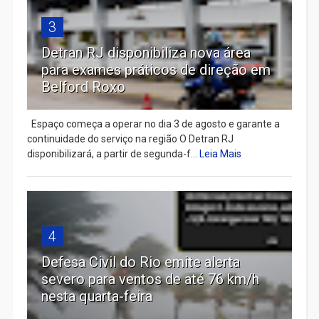
3
Detran RJ disponibiliza nova área
para exames práticos de direção em
Belford Roxo
Espaço começa a operar no dia 3 de agosto e garante a
continuidade do serviço na região O Detran RJ
disponibilizará, a partir de segunda-f...
Leia Mais
4
Defesa Civil do Rio emite alerta
severo para ventos de até 76 km/h
nesta quarta-feira