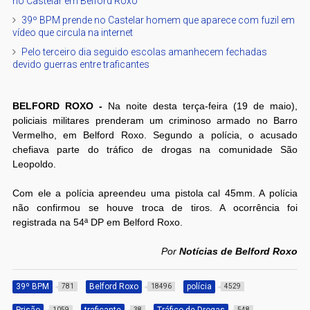
no Castelar em Belford Roxo
39º BPM prende no Castelar homem que aparece com fuzil em
vídeo que circula na internet
Pelo terceiro dia seguido escolas amanhecem fechadas
devido guerras entre traficantes
BELFORD ROXO -
Na noite desta terça-feira (19 de maio),
policiais militares prenderam um criminoso armado no Barro
Vermelho, em Belford Roxo. Segundo a polícia, o acusado
chefiava parte do tráfico de drogas na comunidade São
Leopoldo.
Com ele a polícia apreendeu uma pistola cal 45mm. A polícia
não confirmou se houve troca de tiros. A ocorrência foi
registrada na 54ª DP em Belford Roxo.
Por
Notícias de Belford Roxo
39º BPM
Belford Roxo
polícia
781
18496
4529
Prisão
traficante
Tráfico de Drogas
1059
38
548