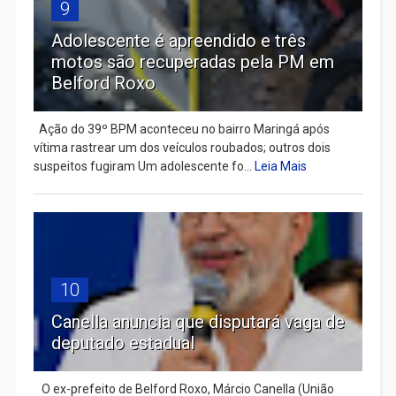
9
Adolescente é apreendido e três
motos são recuperadas pela PM em
Belford Roxo
Ação do 39º BPM aconteceu no bairro Maringá após
vítima rastrear um dos veículos roubados; outros dois
suspeitos fugiram Um adolescente fo...
Leia Mais
10
Canella anuncia que disputará vaga de
deputado estadual
​ O ex-prefeito de Belford Roxo, Márcio Canella (União