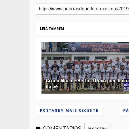
LEIA TAMBÉM
Crocodilos de Belford Roxo com bola
no pé
POSTAGEM MAIS RECENTE
PÁ
COMENTÁRIOS