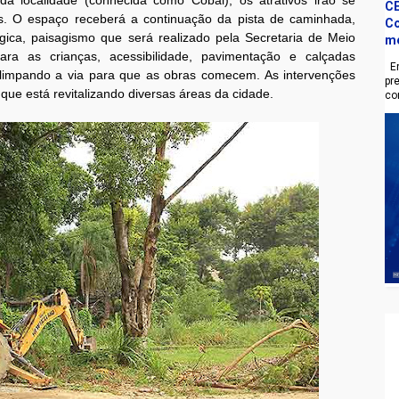
a localidade (conhecida como Cobal), os atrativos irão se
CE
s. O espaço receberá a continuação da pista de caminhada,
Co
ógica, paisagismo que será realizado pela Secretaria de Meio
m
ara as crianças, acessibilidade, pavimentação e calçadas
En
 limpando a via para que as obras comecem. As intervenções
pr
que está revitalizando diversas áreas da cidade.
co