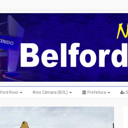
elford Roxo
Atos Câmara (BOL)
Prefeitura
S