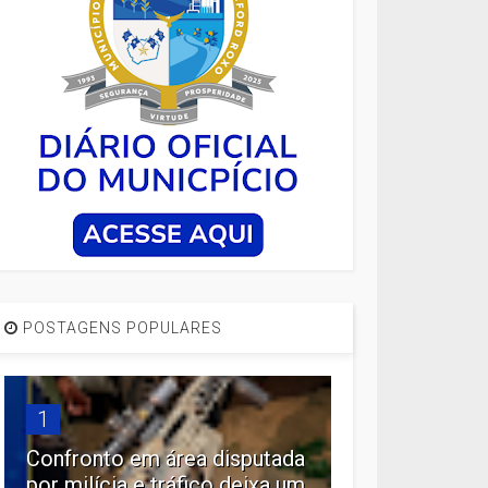
POSTAGENS POPULARES
1
Confronto em área disputada
por milícia e tráfico deixa um