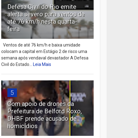
Defesa Civil do Rio emite
alerta severo para ventos de
até 76 km/h nesta quarta-
feira
Ventos de até 76 km/h e baixa umidade
colocam a capital em Estágio 2 de risco uma
semana após vendaval devastador A Defesa
Civil do Estado...
Leia Mais
5
Com apoio de drones da
Prefeitura de Belford Roxo,
DHBF prende acusado de
homicídios