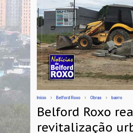
Início
Belford Roxo
Obras
bairro
Belford Roxo rea
revitalização ur