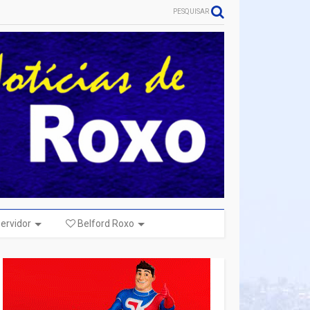
PESQUISAR
ervidor
Belford Roxo