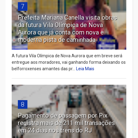
7
Prefeita Mariana Canella visita obras
da futura Vila Olímpica de Nova
Aurora que já conta com nova e
moderna pista de caminhada
A futura Vila Olímpica de Nova Aurora que em breve será
entregue aos moradores, vai ganhando forma deixando os
belforroxenses amantes das pr...
Leia Mais
8
Pagamento de passagem por Pix
registra mais de 211 mil transações
em 24 dias nos trens do RJ