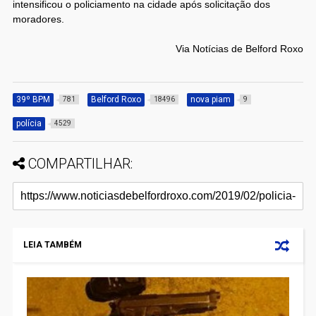
intensificou o policiamento na cidade após solicitação dos
moradores.
Via Notícias de Belford Roxo
39º BPM
Belford Roxo
nova piam
781
18496
9
polícia
4529
COMPARTILHAR:
LEIA TAMBÉM