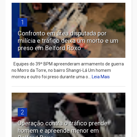
1
Confronto em área disputada por
milícia e tráfico deixa um morto e um
preso em Belford Roxo
Equipes do 39º BPM apreenderam armamento de guerra
no Morro da Torre, no bairro Shangri-Lá Um homem
morreu e outro foi preso durante uma o...
Leia Mais
2
Operação contra o tráfico prende
homem e apreende menor em