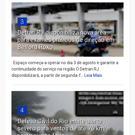
3
Detran RJ disponibiliza nova área
para exames práticos de direção em
Belford Roxo
Espaço começa a operar no dia 3 de agosto e garante a
continuidade do serviço na região O Detran RJ
disponibilizará, a partir de segunda-f...
Leia Mais
4
Defesa Civil do Rio emite alerta
severo para ventos de até 76 km/h