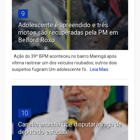
9
Adolescente é apreendido e três
motos são recuperadas pela PM em
Belford Roxo
Ação do 39º BPM aconteceu no bairro Maringá após
vítima rastrear um dos veículos roubados; outros dois
suspeitos fugiram Um adolescente fo...
Leia Mais
10
Canella anuncia que disputará vaga de
deputado estadual