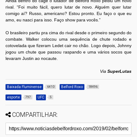
Ainda dentro do cage o lutador de Belford Roxo pediu um novo
rival. “Foi muito fácil, quero lutar de novo. Alguém quer lutar
comigo aí? Russo, americano? Estou pronto. Eu faço o que eu
amo, eu nasci para isso. Faço show para vocês.”
O brasileiro partiu pra cima do rival desde o primeiro segundo do
combate. Walker colocou uma sequência de chute rodado e
cotovelada que fizeram Ledet cair no chão. Logo depois, Johnny
jogou um chute que passou raspando e uma vários socos que
levaram Justin ao nocaute.
Via
SuperLutas
Baixada Fluminense
Belford Roxo
6410
18496
esporte
UFC
797
5
COMPARTILHAR: