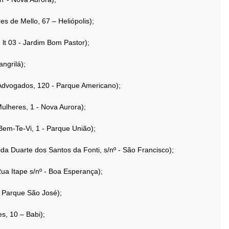
s de Mello, 67 – Heliópolis);
 lt 03 - Jardim Bom Pastor);
ngrilá);
 Advogados, 120 - Parque Americano);
ulheres, 1 - Nova Aurora);
 Bem-Te-Vi, 1 - Parque União);
da Duarte dos Santos da Fonti, s/nº - São Francisco);
Rua Itape s/nº - Boa Esperança);
- Parque São José);
, 10 – Babi);