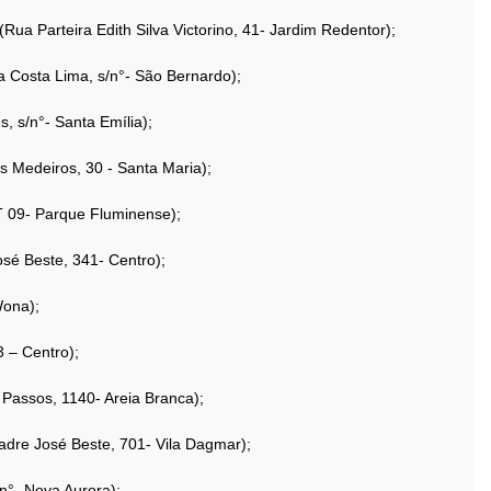
Rua Parteira Edith Silva Victorino, 41- Jardim Redentor);
 Costa Lima, s/n°- São Bernardo);
, s/n°- Santa Emília);
s Medeiros, 30 - Santa Maria);
T 09- Parque Fluminense);
osé Beste, 341- Centro);
Wona);
 – Centro);
 Passos, 1140- Areia Branca);
dre José Beste, 701- Vila Dagmar);
n°- Nova Aurora);