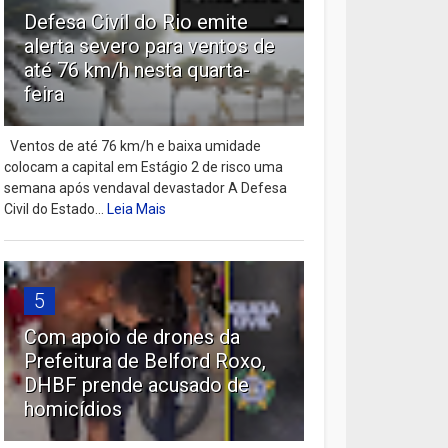
Defesa Civil do Rio emite
alerta severo para ventos de
até 76 km/h nesta quarta-
feira
Ventos de até 76 km/h e baixa umidade
colocam a capital em Estágio 2 de risco uma
semana após vendaval devastador A Defesa
Civil do Estado...
Leia Mais
5
Com apoio de drones da
Prefeitura de Belford Roxo,
DHBF prende acusado de
homicídios