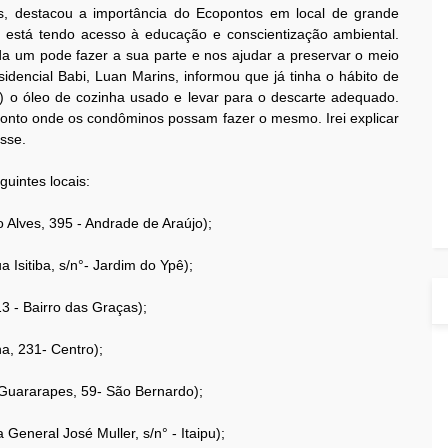
s, destacou a importância do Ecopontos em local de grande
está tendo acesso à educação e conscientização ambiental.
da um pode fazer a sua parte e nos ajudar a preservar o meio
idencial Babi, Luan Marins, informou que já tinha o hábito de
t) o óleo de cozinha usado e levar para o descarte adequado.
oponto onde os condôminos possam fazer o mesmo. Irei explicar
isse.
guintes locais:
o Alves, 395 - Andrade de Araújo);
 Isitiba, s/n°- Jardim do Ypê);
13 - Bairro das Graças);
a, 231- Centro);
Guararapes, 59- São Bernardo);
 General José Muller, s/n° - Itaipu);