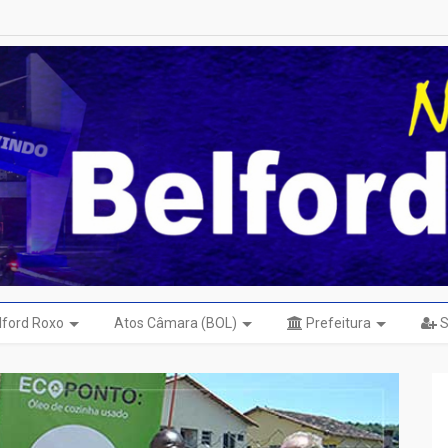
elford Roxo
Atos Câmara (BOL)
Prefeitura
S