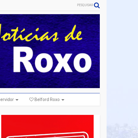
PESQUISAR
ervidor
Belford Roxo