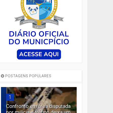
POSTAGENS POPULARES
1
Confronto em área disputada
por milícia e tráfico deixa um