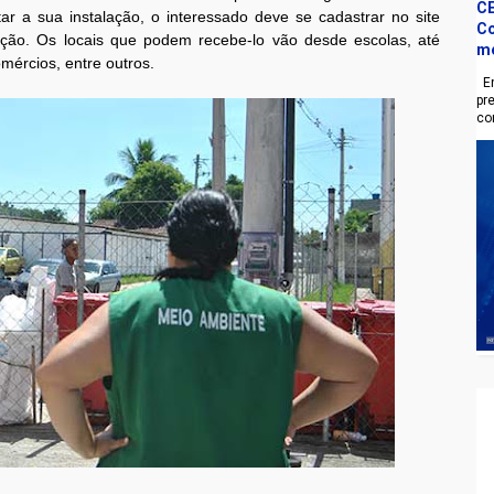
CE
itar a sua instalação, o interessado deve se cadastrar no site
Co
ação. Os locais que podem recebe-lo vão desde escolas, até
m
comércios, entre outros.
En
pr
co