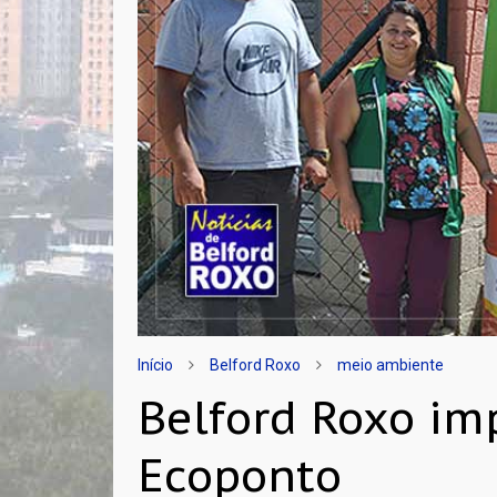
Início
Belford Roxo
meio ambiente
Belford Roxo i
Ecoponto