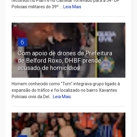
recolhido no Piam e no Castelar foi levado para a 54ª DP
Policiais militares do 39º ...
Leia Mais
6
Com apoio de drones da Prefeitura
de Belford Roxo, DHBF prende
acusado de homicídios
Homem conhecido como "Tom" integrava grupo ligado à
expansão do tráfico e foi localizado no bairro Xavantes
Policiais civis da Del...
Leia Mais