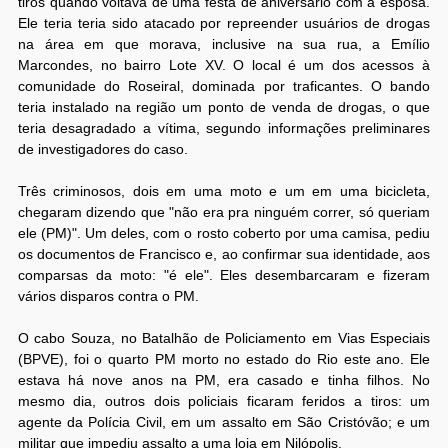
tiros quando voltava de uma festa de aniversário com a esposa.
Ele teria teria sido atacado por repreender usuários de drogas
na área em que morava, inclusive na sua rua, a Emílio
Marcondes, no bairro Lote XV. O local é um dos acessos à
comunidade do Roseiral, dominada por traficantes. O bando
teria instalado na região um ponto de venda de drogas, o que
teria desagradado a vítima, segundo informações preliminares
de investigadores do caso.
Três criminosos, dois em uma moto e um em uma bicicleta,
chegaram dizendo que "não era pra ninguém correr, só queriam
ele (PM)". Um deles, com o rosto coberto por uma camisa, pediu
os documentos de Francisco e, ao confirmar sua identidade, aos
comparsas da moto: "é ele". Eles desembarcaram e fizeram
vários disparos contra o PM.
O cabo Souza, no Batalhão de Policiamento em Vias Especiais
(BPVE), foi o quarto PM morto no estado do Rio este ano. Ele
estava há nove anos na PM, era casado e tinha filhos. No
mesmo dia, outros dois policiais ficaram feridos a tiros: um
agente da Polícia Civil, em um assalto em São Cristóvão; e um
militar que impediu assalto a uma loja em Nilópolis.