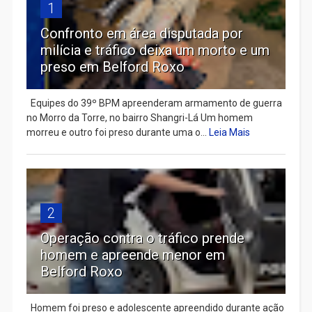
1
Confronto em área disputada por
milícia e tráfico deixa um morto e um
preso em Belford Roxo
Equipes do 39º BPM apreenderam armamento de guerra
no Morro da Torre, no bairro Shangri-Lá Um homem
morreu e outro foi preso durante uma o...
Leia Mais
2
Operação contra o tráfico prende
homem e apreende menor em
Belford Roxo
Homem foi preso e adolescente apreendido durante ação