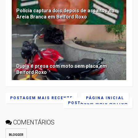
Polícia captura dois depois de assaltos na
Areia Branca em Belford Roxo
Dupla é presa com moto sem placa em
Belford Roxo
POSTAGEM MAIS RECENTE
PÁGINA INICIAL
POSTAGEM MAIS ANTIGA
COMENTÁRIOS
BLOGGER