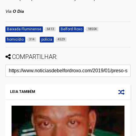
Via
O Dia
Baixada Fluminense
Belford Roxo
6413
18504
homicídio
polícia
314
4529
COMPARTILHAR:
LEIA TAMBÉM