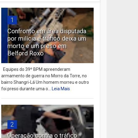
1
Confronto em área disputada
por milícia e tráfico deixa um
morto e um preso em
Belford Roxo
Equipes do 39º BPM apreenderam
armamento de guerra no Morro da Torre, no
bairro Shangri-Lá Um homem morreu e outro
foi preso durante uma o...
Leia Mais
2
Operação contra o tráfico