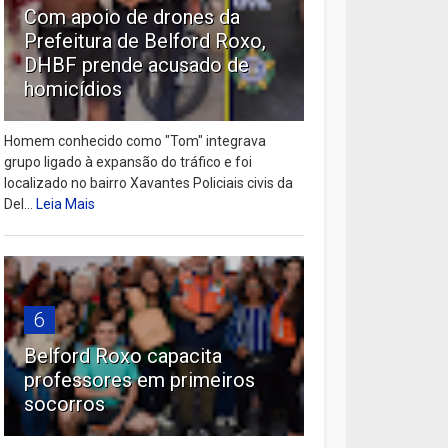
Com apoio de drones da
Prefeitura de Belford Roxo,
DHBF prende acusado de
homicídios
Homem conhecido como "Tom" integrava
grupo ligado à expansão do tráfico e foi
localizado no bairro Xavantes Policiais civis da
Del...
Leia Mais
6
Belford Roxo capacita
professores em primeiros
socorros