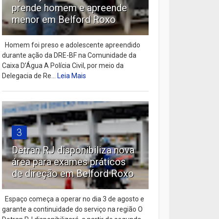
prende homem e apreende
menor em Belford Roxo
Homem foi preso e adolescente apreendido
durante ação da DRE-BF na Comunidade da
Caixa D’Água A Polícia Civil, por meio da
Delegacia de Re...
Leia Mais
3
Detran RJ disponibiliza nova
área para exames práticos
de direção em Belford Roxo
Espaço começa a operar no dia 3 de agosto e
garante a continuidade do serviço na região O