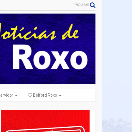
PESQUISAR
ervidor
Belford Roxo