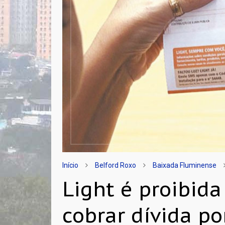
Início
Belford Roxo
Baixada Fluminense
Light é proibida
cobrar dívida po