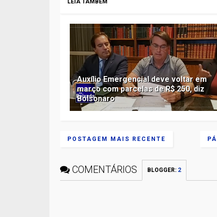
LEIA TAMBÉM
Auxílio Emergencial deve voltar em
março com parcelas de R$ 250, diz
Bolsonaro
POSTAGEM MAIS RECENTE
PÁ
COMENTÁRIOS
BLOGGER
:
2