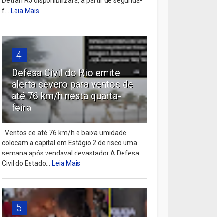
Detran RJ disponibilizará, a partir de segunda-
f...
Leia Mais
4
Defesa Civil do Rio emite
alerta severo para ventos de
até 76 km/h nesta quarta-
feira
Ventos de até 76 km/h e baixa umidade
colocam a capital em Estágio 2 de risco uma
semana após vendaval devastador A Defesa
Civil do Estado...
Leia Mais
5