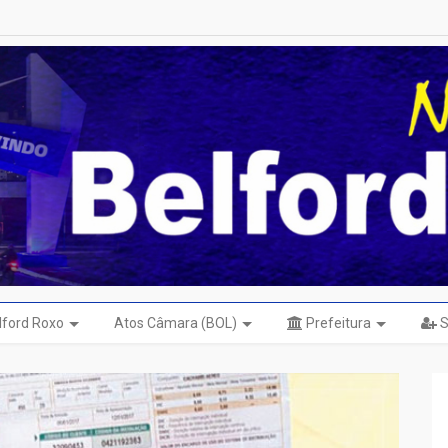
elford Roxo
Atos Câmara (BOL)
Prefeitura
S