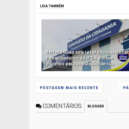
LEIA TAMBÉM
Belford Roxo vira referência nacional
Pesquisadores do IPEA visitam
projetos para população de rua
POSTAGEM MAIS RECENTE
PÁ
COMENTÁRIOS
BLOGGER