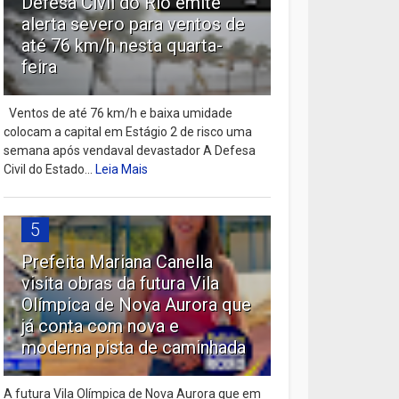
Defesa Civil do Rio emite
alerta severo para ventos de
até 76 km/h nesta quarta-
feira
Ventos de até 76 km/h e baixa umidade
colocam a capital em Estágio 2 de risco uma
semana após vendaval devastador A Defesa
Civil do Estado...
Leia Mais
5
Prefeita Mariana Canella
visita obras da futura Vila
Olímpica de Nova Aurora que
já conta com nova e
moderna pista de caminhada
A futura Vila Olímpica de Nova Aurora que em