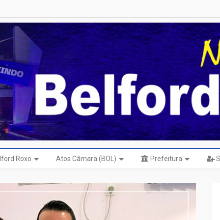
elford Roxo
Atos Câmara (BOL)
Prefeitura
S