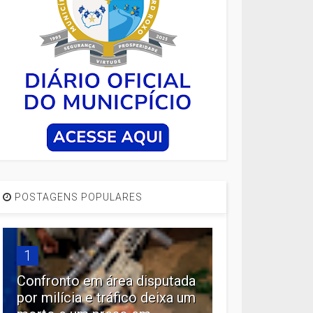
POSTAGENS POPULARES
1
Confronto em área disputada
por milícia e tráfico deixa um