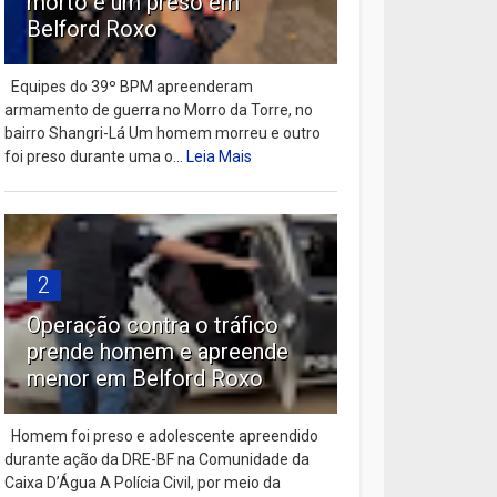
morto e um preso em
Belford Roxo
Equipes do 39º BPM apreenderam
armamento de guerra no Morro da Torre, no
bairro Shangri-Lá Um homem morreu e outro
foi preso durante uma o...
Leia Mais
2
Operação contra o tráfico
prende homem e apreende
menor em Belford Roxo
Homem foi preso e adolescente apreendido
durante ação da DRE-BF na Comunidade da
Caixa D’Água A Polícia Civil, por meio da