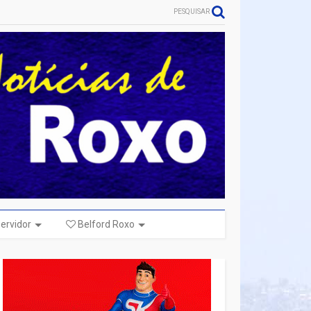
PESQUISAR
ervidor
Belford Roxo