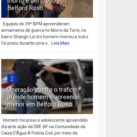
morto e um preso em
Belford Roxo
Equipes do 39º BPM apreenderam
armamento de guerra no Morro da Torre, no
bairro Shangri-Lá Um homem morreu e outro
foi preso durante uma o...
Leia Mais
2
Operação contra o tráfico
prende homem e apreende
menor em Belford Roxo
Homem foi preso e adolescente apreendido
durante ação da DRE-BF na Comunidade da
Caixa D’Água A Polícia Civil, por meio da