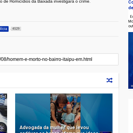
ão de Homicídios da Baixada investigará o crime.
Co
de
Eq
Mo
ou
lícia
4529
Advogada da mulher que levou