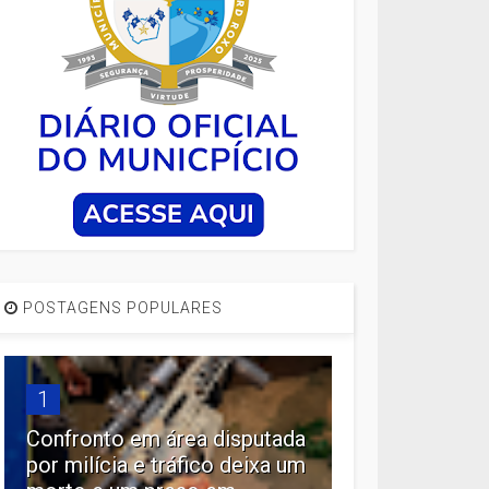
POSTAGENS POPULARES
1
Confronto em área disputada
por milícia e tráfico deixa um