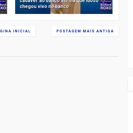
cadáver ao banco afirma que idoso
chegou vivo no banco
GINA INICIAL
POSTAGEM MAIS ANTIGA