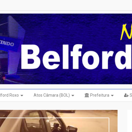
elford Roxo
Atos Câmara (BOL)
Prefeitura
S