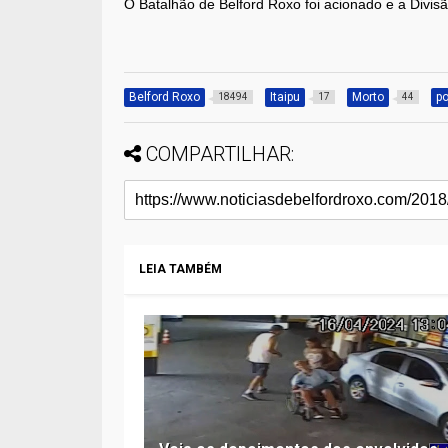
O Batalhão de Belford Roxo foi acionado e a Divis
Belford Roxo
Itaipu
Morto
po
18494
17
44
COMPARTILHAR:
LEIA TAMBÉM