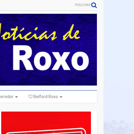
PESQUISAR
ervidor
Belford Roxo