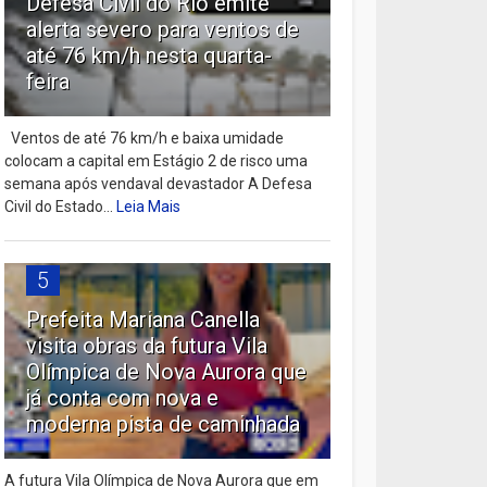
Defesa Civil do Rio emite
alerta severo para ventos de
até 76 km/h nesta quarta-
feira
Ventos de até 76 km/h e baixa umidade
colocam a capital em Estágio 2 de risco uma
semana após vendaval devastador A Defesa
Civil do Estado...
Leia Mais
5
Prefeita Mariana Canella
visita obras da futura Vila
Olímpica de Nova Aurora que
já conta com nova e
moderna pista de caminhada
A futura Vila Olímpica de Nova Aurora que em