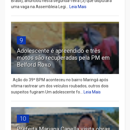
Brasil), anunciou nesta segunda-feira (3) que disputará
uma vaga na Assembleia Legi...
Leia Mais
9
Adolescente é apreendido e três
motos são recuperadas pela PM em
Belford Roxo
Ação do 39º BPM aconteceu no bairro Maringá após
vítima rastrear um dos veículos roubados; outros dois
suspeitos fugiram Um adolescente fo...
Leia Mais
10
Prefeita Mariana Canella visita obras