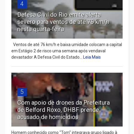
4
Defesa Civil do Rio emite alerta
severo para ventos de até 76 km/h
nesta quarta-feira
Ventos de até 76 km/h e baixa umidade colocam a capital
em Estágio 2 de risco uma semana após vendaval
devastador A Defesa Civil do Estado...
Leia Mais
5
Com apoio de drones da Prefeitura
de Belford Roxo, DHBF prende
acusado de homicídios
Homem conhecido como "Tom" integrava grupo ligado à