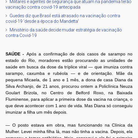
Militares e agentes de segurança que atuam na pandemia terão
vacinação contra covid-19 antecipada
Guedes diz que Brasil está atrasado na vacinação contra
covid-19 'desde a época do Mandetta'
Ministério da saúde decide mudar estratégia de vacinação
contra Covid-19
SAÚDE -
Após a confirmação de dois casos de sarampo no
estado do Rio, moradores estão procurando as unidades de
saúde em busca da dose da tríplice viral — que imuniza contra
sarampo, caxumba e rubéola — e de orientação. Mãe da
pequena Micaela, de 1 ano e 1 mês, a dona de casa Diana da
Silva Archanjo, de 21 anos, procurou ontem a Policlínica Neuza
Goulart Brizola, no Centro de Belford Roxo, na Baixada
Fluminense, para aplicar a primeira dose da vacina na criança, o
que deve acontecer com 1 ano de vida. Mas Diana só conseguiu
imunizar a filha um mês depois.
— O posto estava em obra, mas funcionando na Clínica da
Mulher. Levei minha filha lá, mas não tinha a vacina. Depois, ela
começou a tomar antibiótico. Hoje, consegui e ela foi a primeira