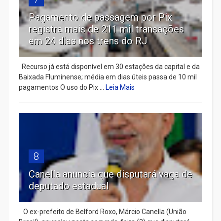
Pagamento de passagem por Pix
registra mais de 211 mil transações
em 24 dias nos trens do RJ
Recurso já está disponível em 30 estações da capital e da
Baixada Fluminense; média em dias úteis passa de 10 mil
pagamentos O uso do Pix ...
Leia Mais
8
Canella anuncia que disputará vaga de
deputado estadual
​ O ex-prefeito de Belford Roxo, Márcio Canella (União