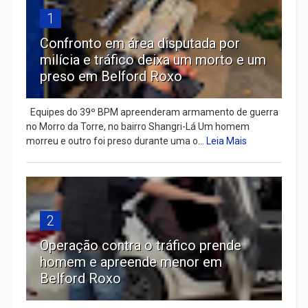
1
Confronto em área disputada por
milícia e tráfico deixa um morto e um
preso em Belford Roxo
Equipes do 39º BPM apreenderam armamento de guerra
no Morro da Torre, no bairro Shangri-Lá Um homem
morreu e outro foi preso durante uma o...
Leia Mais
2
Operação contra o tráfico prende
homem e apreende menor em
Belford Roxo