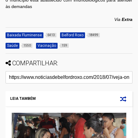
às demandas
Via
Extra
Baixada Fluminense
Belford Roxo
6413
18499
Saúde
Vacinação
1550
159
COMPARTILHAR:
LEIA TAMBÉM