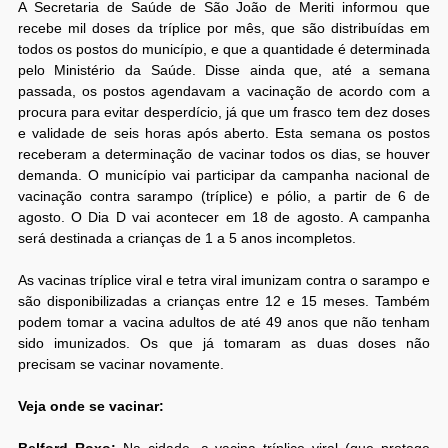
A Secretaria de Saúde de São João de Meriti informou que
recebe mil doses da tríplice por mês, que são distribuídas em
todos os postos do município, e que a quantidade é determinada
pelo Ministério da Saúde. Disse ainda que, até a semana
passada, os postos agendavam a vacinação de acordo com a
procura para evitar desperdício, já que um frasco tem dez doses
e validade de seis horas após aberto. Esta semana os postos
receberam a determinação de vacinar todos os dias, se houver
demanda. O município vai participar da campanha nacional de
vacinação contra sarampo (tríplice) e pólio, a partir de 6 de
agosto. O Dia D vai acontecer em 18 de agosto. A campanha
será destinada a crianças de 1 a 5 anos incompletos.
As vacinas tríplice viral e tetra viral imunizam contra o sarampo e
são disponibilizadas a crianças entre 12 e 15 meses. Também
podem tomar a vacina adultos de até 49 anos que não tenham
sido imunizados. Os que já tomaram as duas doses não
precisam se vacinar novamente.
Veja onde se vacinar:
Belford Roxo:
Na cidade, a vacina tríplice viral (que protege