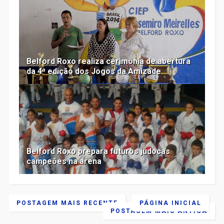
Belford Roxo realiza cerimônia de abertura
da 4ª edição dos Jogos da Amizade
Belford Roxo prepara futuros judocas
campeões na arena
POSTAGEM MAIS RECENTE
PÁGINA INICIAL
POSTAGEM MAIS ANTIGA