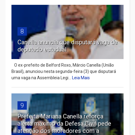
8
Canella anuncia que disputará vaga de
deputado estadual
​ O ex-prefeito de Belford Roxo, Márcio Canella (União
Brasil), anunciou nesta segunda-feira (3) que disputará
uma vaga na Assembleia Legi...
Leia Mais
9
Prefeita Mariana Canella reforça
alerta máximo da Defesa Civil pede
atenção dos moradores com a