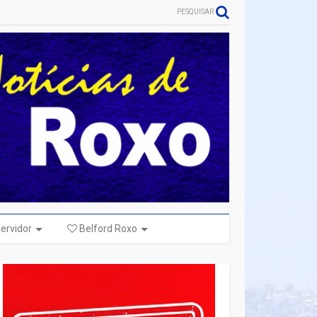
PESQUISAR
ervidor
Belford Roxo