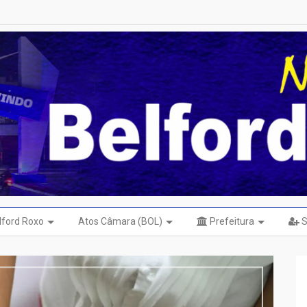
elford Roxo
Atos Câmara (BOL)
Prefeitura
S