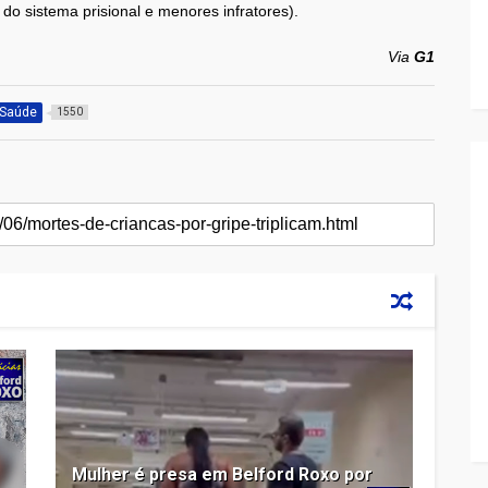
 do sistema prisional e menores infratores).
Via
G1
Saúde
1550
Mulher é presa em Belford Roxo por