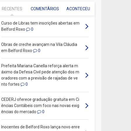
RECENTES
COMENTÁRIOS
ACONTECEU
Curso de Libras tem inscrições abertas em
Belford Roxo
0
Obras de creche avançam na Vila Cláudia
em Belford Roxo
0
Prefeita Mariana Canella reforça alerta m
áximo da Defesa Civil pede atenção dos m
oradores com a previsão de rajadas de ve
nto fortes
0
CEDERJ oferece graduação gratuita em Ci
ências Contábeis com foco nas novas exig
ências do mercado
0
Inocentes de Belford Roxo lança novo enre