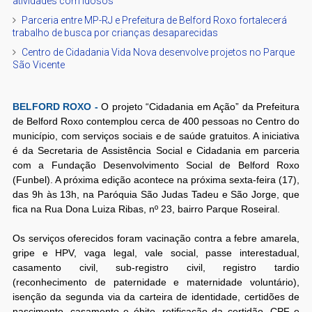
atividades com idosos
Parceria entre MP-RJ e Prefeitura de Belford Roxo fortalecerá
trabalho de busca por crianças desaparecidas
Centro de Cidadania Vida Nova desenvolve projetos no Parque
São Vicente
BELFORD ROXO -
O projeto “Cidadania em Ação” da Prefeitura
de Belford Roxo contemplou cerca de 400 pessoas no Centro do
município, com serviços sociais e de saúde gratuitos. A iniciativa
é da Secretaria de Assistência Social e Cidadania em parceria
com a Fundação Desenvolvimento Social de Belford Roxo
(Funbel). A próxima edição acontece na próxima sexta-feira (17),
das 9h às 13h, na Paróquia São Judas Tadeu e São Jorge, que
fica na Rua Dona Luiza Ribas, nº 23, bairro Parque Roseiral.
Os serviços oferecidos foram vacinação contra a febre amarela,
gripe e HPV, vaga legal, vale social, passe interestadual,
casamento civil, sub-registro civil, registro tardio
(reconhecimento de paternidade e maternidade voluntário),
isenção da segunda via da carteira de identidade, certidões de
nascimento, casamento e óbito, retificação da certidão, CPF e