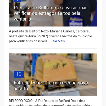
Prefeita de Belford roxo vai às ruas
verificar os estragos feitos pela
ventania
A prefeita de Belford Roxo, Mariana Canella, percorreu
nesta quinta-feira (29/07) diversos bairros do município
para verificar os possíveis ...
Leia Mais
10
Estrada Doutor Farrula recebe novo
asfalto
BELFORD ROXO - A Prefeitura de Belford Roxo deu
continuidade às ações de recuperação da malha viária e