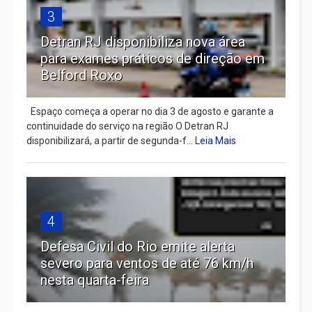
3
Detran RJ disponibiliza nova área
para exames práticos de direção em
Belford Roxo
Espaço começa a operar no dia 3 de agosto e garante a
continuidade do serviço na região O Detran RJ
disponibilizará, a partir de segunda-f...
Leia Mais
4
Defesa Civil do Rio emite alerta
severo para ventos de até 76 km/h
nesta quarta-feira