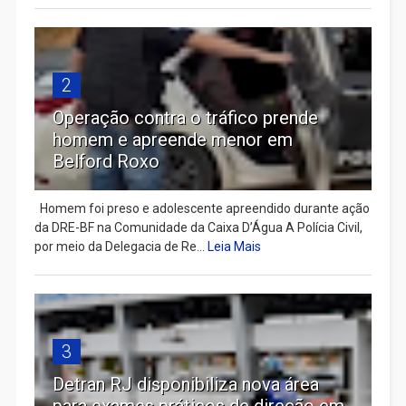
2
Operação contra o tráfico prende
homem e apreende menor em
Belford Roxo
Homem foi preso e adolescente apreendido durante ação
da DRE-BF na Comunidade da Caixa D’Água A Polícia Civil,
por meio da Delegacia de Re...
Leia Mais
3
Detran RJ disponibiliza nova área
para exames práticos de direção em