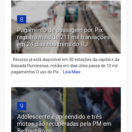
8
Pagamento de passagem por Pix
registra mais de 211 mil transações
em 24 dias nos trens do RJ
Recurso já está disponível em 30 estações da capital e da
Baixada Fluminense; média em dias úteis passa de 10 mil
pagamentos O uso do Pix ...
Leia Mais
9
Adolescente é apreendido e três
motos são recuperadas pela PM em
Belford Roxo