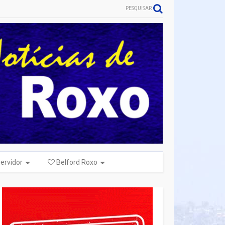
PESQUISAR
ervidor
Belford Roxo