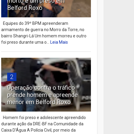
morto e um preso em
Belford Roxo
Equipes do 39º BPM apreenderam
armamento de guerra no Morro da Torre, no
bairro Shangri-Lá Um homem morreu e outro
foi preso durante uma o...
Leia Mais
2
Operação contra o tráfico
prende homem e apreende
menor em Belford Roxo
Homem foi preso e adolescente apreendido
durante ação da DRE-BF na Comunidade da
Caixa D’Água A Polícia Civil, por meio da