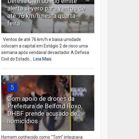
Defesa Civil do Rio emite
alerta severo para ventos de
até 76 km/h nesta quarta-
feira
Ventos de até 76 km/h e baixa umidade
colocam a capital em Estágio 2 de risco uma
semana após vendaval devastador A Defesa
Civil do Estado...
Leia Mais
5
Com apoio de drones da
Prefeitura de Belford Roxo,
DHBF prende acusado de
homicídios
Homem conhecido como "Tom" integrava