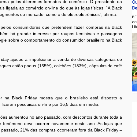
ma pelos diferentes formatos de comércio. O presidente da
Cu
s ligada ao comércio on-line do que às lojas físicas. “A Black
Be
s segmentos do mercado, como o de eletroeletrônicos”, afirma.
BE
co
s pelos consumidores que pretendem fazer compras na Black
Li
bém há grande interesse por roupas femininas e passagens
le sobre o comportamento do consumidor brasileiro na Black
riday ajudou a impulsionar a venda de diversas categorias de
taques estão pneus (155%), colchões (183%), cápsulas de café
 na Black Friday mostra que o brasileiro está disposto a
fizeram pesquisas on-line por 16,5 dias em média.
moções aumentou no ano passado, com descontos durante toda a
e fenômeno deve ocorrer novamente neste ano. As lojas que
 passado, 21% das compras ocorreram fora da Black Friday –