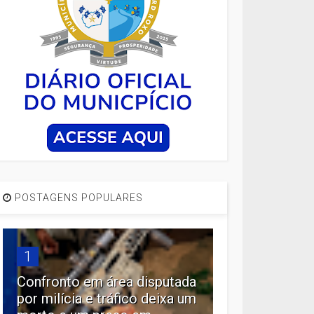
POSTAGENS POPULARES
1
Confronto em área disputada
por milícia e tráfico deixa um