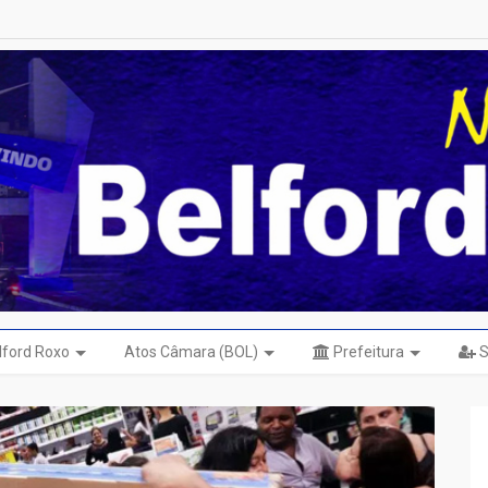
elford Roxo
Atos Câmara (BOL)
Prefeitura
S