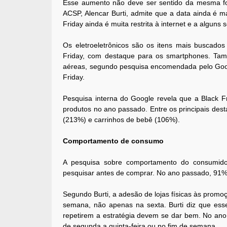
Esse aumento não deve ser sentido da mesma for
ACSP, Alencar Burti, admite que a data ainda é mai
Friday ainda é muita restrita à internet e a algun
Os eletroeletrônicos são os itens mais buscado
Friday, com destaque para os smartphones. Tam
aéreas, segundo pesquisa encomendada pelo Goog
Friday.
Pesquisa interna do Google revela que a Black F
produtos no ano passado. Entre os principais des
(213%) e carrinhos de bebê (106%).
Comportamento de consumo
A pesquisa sobre comportamento do consumidor
pesquisar antes de comprar. No ano passado, 91% 
Segundo Burti, a adesão de lojas físicas às pro
semana, não apenas na sexta. Burti diz que ess
repetirem a estratégia devem se dar bem. No ano
de segunda a quinta-feira ou no fim de semana.