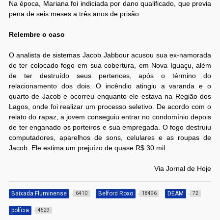
Na época, Mariana foi indiciada por dano qualificado, que previa
pena de seis meses a três anos de prisão.
Relembre o caso
O analista de sistemas Jacob Jabbour acusou sua ex-namorada
de ter colocado fogo em sua cobertura, em Nova Iguaçu, além
de ter destruído seus pertences, após o término do
relacionamento dos dois. O incêndio atingiu a varanda e o
quarto de Jacob e ocorreu enquanto ele estava na Região dos
Lagos, onde foi realizar um processo seletivo. De acordo com o
relato do rapaz, a jovem conseguiu entrar no condomínio depois
de ter enganado os porteiros e sua empregada. O fogo destruiu
computadores, aparelhos de sons, celulares e as roupas de
Jacob. Ele estima um prejuízo de quase R$ 30 mil.
Via Jornal de Hoje
Baixada Fluminense
Belford Roxo
DEAM
6410
18496
72
polícia
4529