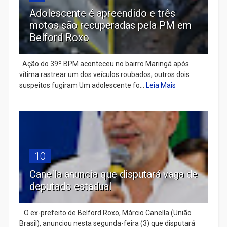
Adolescente é apreendido e três
motos são recuperadas pela PM em
Belford Roxo
Ação do 39º BPM aconteceu no bairro Maringá após
vítima rastrear um dos veículos roubados; outros dois
suspeitos fugiram Um adolescente fo...
Leia Mais
10
Canella anuncia que disputará vaga de
deputado estadual
​ O ex-prefeito de Belford Roxo, Márcio Canella (União
Brasil), anunciou nesta segunda-feira (3) que disputará