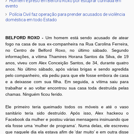
Homem é preso em Belford Roxo por estuprar cunhada em
evento
Polícia Civil faz operação para prender acusados de violência
doméstica em todo Estado
BELFORD ROXO -
Um homem está sendo acusado de atear
fogo na casa de sua ex-companheira na Rua Carolina Ferreira,
no Centro de Belford Roxo, no último sábado. Segundo
informações, a vítima Thamires Horana Santos da Silva, de 19
anos, viveu com Alex Conceição Santos, de 34, durante quatro
anos. No último sábado, após várias brigas e sendo agredida
pelo companheiro, ela pediu para que ele fosse embora de casa
e a deixasse com sua filha. Em seguida, a vítima saiu para
trabalhar e ao voltar encontrou sua casa toda destruída pelas
chamas. Ninguém ficou ferido.
Ele primeiro teria queimado todos os móveis e até o vaso
sanitário teria sido destruído. Após isso, Alex hackeou o
Facebook da mulher e postou várias mensagens insinuando que
ela fosse uma ‘mulher de programa’. Numa delas, ele escreveu
que naquele dia ela estava afim de ‘dar muito’ e em outra disse