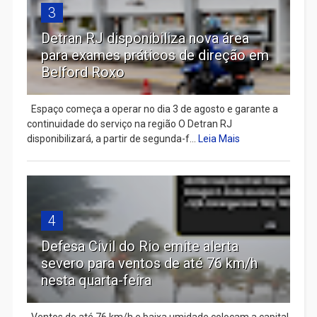
3
Detran RJ disponibiliza nova área
para exames práticos de direção em
Belford Roxo
Espaço começa a operar no dia 3 de agosto e garante a
continuidade do serviço na região O Detran RJ
disponibilizará, a partir de segunda-f...
Leia Mais
4
Defesa Civil do Rio emite alerta
severo para ventos de até 76 km/h
nesta quarta-feira
Ventos de até 76 km/h e baixa umidade colocam a capital